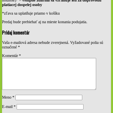
hodnote)* –
vstupné zdarma sa vzťahuje len za doprovodu
platiacej dospelej osoby
*zľava sa uplatňuje priamo v košíku
Predaj bude prebiehať aj na mieste konania podujatia.
2019-
Pridaj komentár
01-
08
Vaša e-mailová adresa nebude zverejnená.
Vyžadované polia sú
označené
*
Komentár
*
Meno
*
E-mail
*