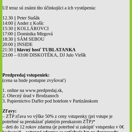
Už teraz sú známi títo účinkujúci a ich vystúpenia:
12.30 || Peter Stašák
14:00 || Ander z Košíc
15:30 || KOLLÁROVCI
17:00 || Dominika Mirgová
18:30 || SÁM SEBOU
20:00 || INSIDE
21:30 ||
hlavný hosť TUBLATANKA
23:00 – 03:00 DISKOTÉKA, DJ Julo Viršík
Predpredaj vstupeniek:
(cena sa bude postupne zvyšovať)
1. online na www.predpredaj.sk,
2. Obecný úrad v Brodzanoch
3. Papiernictvo Daffer pod hotelom v Partizánskom
Zľavy:
– ZŤP zľava vo výške 50% z ceny vstupenky (pri vstupe je
potrebné sa preukázať platným preukazom ZŤP)*
– deti do 12 rokov zdarma (je potrebné si zakúpiť vstupenku v 0€