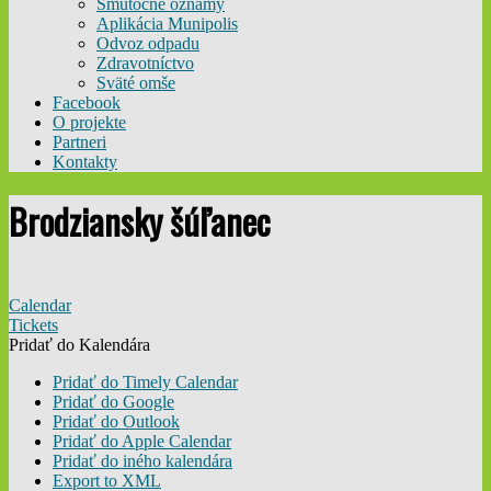
Smútočné oznamy
Aplikácia Munipolis
Odvoz odpadu
Zdravotníctvo
Sväté omše
Facebook
O projekte
Partneri
Kontakty
Brodziansky šúľanec
Calendar
Tickets
Pridať do Kalendára
Pridať do Timely Calendar
Pridať do Google
Pridať do Outlook
Pridať do Apple Calendar
Pridať do iného kalendára
Export to XML