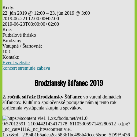
Kedy:
22. jún 2019 @ 12:00 – 23. jún 2019 @ 3:00
2019-06-22T12:00:00+02:00
2019-06-23T03:00:00+02:00
Kde:
Futbalové ihrisko
Brodzany
Vstupné / Štartovné:
10 €
Kontakt:
Event website
koncert
stretnutie
zábava
Brodziansky šúľanec 2019
2. ročník súťaže Brodziansky Šúľanec
vo varení domácich
šúľancov. Kultúrno-spoločenské podujatie nám aj tento rok
spríjemnia vystúpenia skupín a spevákov.