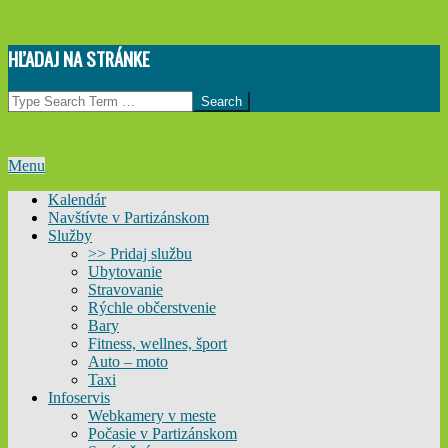
Skip
HĽADAJ NA STRÁNKE
to
content
Search
Primary
Menu
Navigation
Kalendár
Menu
Navštívte v Partizánskom
Služby
>> Pridaj službu
Ubytovanie
Stravovanie
Rýchle občerstvenie
Bary
Fitness, wellnes, šport
Auto – moto
Taxi
Infoservis
Webkamery v meste
Počasie v Partizánskom