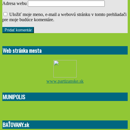
Adresa webu
Uložiť moje meno, e-mail a webovú stránku v tomto prehliadači
pre moje budúce komentáre.
Web stránka mesta
www.partizanske.sk
MUNIPOLIS
BAŤOVANY.sk