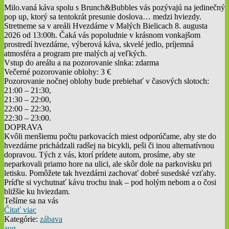
Milo.vaná káva spolu s Brunch&Bubbles vás pozývajú na jedinečný
pop up, ktorý sa tentokrát presunie doslova… medzi hviezdy.
Stretneme sa v areáli Hvezdárne v Malých Bielicach 8. augusta
2026 od 13:00h. Čaká vás popoludnie v krásnom vonkajšom
prostredí hvezdárne, výberová káva, skvelé jedlo, príjemná
atmosféra a program pre malých aj veľkých.
Vstup do areálu a na pozorovanie slnka: zdarma
Večerné pozorovanie oblohy: 3 €
Pozorovanie nočnej oblohy bude prebiehať v časových slotoch:
21:00 – 21:30,
21:30 – 22:00,
22:00 – 22:30,
22:30 – 23:00.
DOPRAVA
Kvôli menšiemu počtu parkovacích miest odporúčame, aby ste do
hvezdárne prichádzali radšej na bicykli, peši či inou alternatívnou
dopravou. Tých z vás, ktorí prídete autom, prosíme, aby ste
neparkovali priamo hore na ulici, ale skôr dole na parkovisku pri
letisku. Pomôžete tak hvezdárni zachovať dobré susedské vzťahy.
Príďte si vychutnať kávu trochu inak – pod holým nebom a o čosi
bližšie ku hviezdam.
Tešíme sa na vás
Čitať viac
Kategórie:
zábava
aug