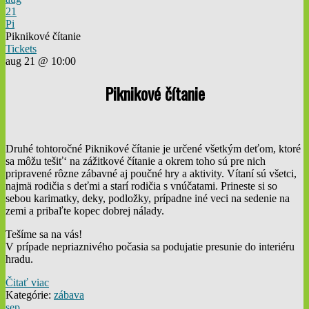
21
Pi
Piknikové čítanie
Tickets
aug 21 @ 10:00
Piknikové čítanie
Druhé tohtoročné Piknikové čítanie je určené všetkým deťom, ktoré
sa môžu tešiť‘ na zážitkové čítanie a okrem toho sú pre nich
pripravené rôzne zábavné aj poučné hry a aktivity. Vítaní sú všetci,
najmä rodičia s deťmi a starí rodičia s vnúčatami. Prineste si so
sebou karimatky, deky, podložky, prípadne iné veci na sedenie na
zemi a pribaľte kopec dobrej nálady.
Tešíme sa na vás!
V prípade nepriaznivého počasia sa podujatie presunie do interiéru
hradu.
Čitať viac
Kategórie:
zábava
sep