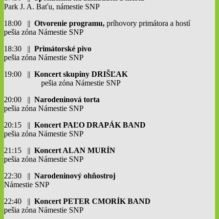
Park J. A. Baťu, námestie SNP
18:00 ||
Otvorenie programu,
príhovory primátora a hostí
pešia zóna Námestie SNP
18:30 ||
Primátorské pivo
pešia zóna Námestie SNP
19:00 ||
Koncert skupiny DRIŠĽAK
pešia zóna Námestie SNP
20:00 ||
Narodeninová torta
pešia zóna Námestie SNP
20:15 ||
Koncert PAĽO DRAPÁK BAND
pešia zóna Námestie SNP
21:15 ||
Koncert ALAN MURÍN
pešia zóna Námestie SNP
22:30 ||
Narodeninový ohňostroj
Námestie SNP
22:40 ||
Koncert PETER CMORÍK BAND
pešia zóna Námestie SNP