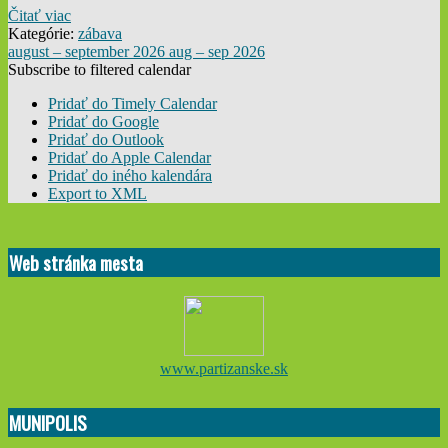
Čitať viac
Kategórie:
zábava
august – september 2026
aug – sep 2026
Subscribe to filtered calendar
Pridať do Timely Calendar
Pridať do Google
Pridať do Outlook
Pridať do Apple Calendar
Pridať do iného kalendára
Export to XML
2015-
08-
Web stránka mesta
19
www.partizanske.sk
MUNIPOLIS