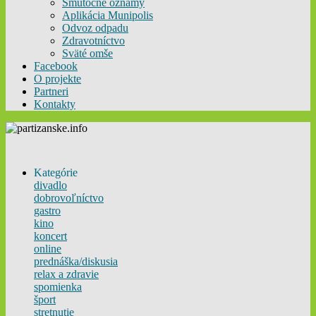
Smútočné oznamy
Aplikácia Munipolis
Odvoz odpadu
Zdravotníctvo
Sväté omše
Facebook
O projekte
Partneri
Kontakty
Kategórie
divadlo
dobrovoľníctvo
gastro
kino
koncert
online
prednáška/diskusia
relax a zdravie
spomienka
šport
stretnutie