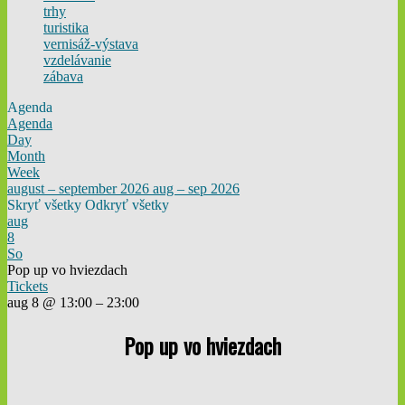
trhy
turistika
vernisáž-výstava
vzdelávanie
zábava
Agenda
Agenda
Day
Month
Week
august – september 2026
aug – sep 2026
Skryť všetky
Odkryť všetky
aug
8
So
Pop up vo hviezdach
Tickets
aug 8 @ 13:00 – 23:00
Pop up vo hviezdach