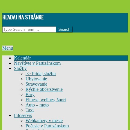
Skip
HĽADAJ NA STRÁNKE
to
content
Search
Primary
Menu
Navigation
Kalendár
Menu
Navštívte v Partizánskom
Služby
>> Pridaj službu
Ubytovanie
Stravovanie
Rýchle občerstvenie
Bary
Fitness, wellnes, šport
Auto – moto
Taxi
Infoservis
Webkamery v meste
Počasie v Partizánskom