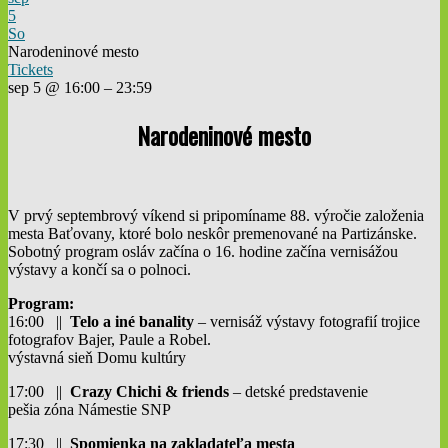
5
So
Narodeninové mesto
Tickets
sep 5 @ 16:00 – 23:59
Narodeninové mesto
V prvý septembrový víkend si pripomíname 88. výročie založenia
mesta Baťovany, ktoré bolo neskôr premenované na Partizánske.
Sobotný program osláv začína o 16. hodine začína vernisážou
výstavy a končí sa o polnoci.
Program:
16:00 ||
Telo a iné banality
– vernisáž výstavy fotografií trojice
fotografov Bajer, Paule a Robel.
výstavná sieň Domu kultúry
17:00 ||
Crazy Chichi & friends
– detské predstavenie
pešia zóna Námestie SNP
17:30 ||
Spomienka na zakladateľa mesta