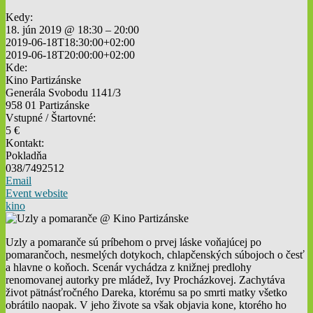
Kedy:
18. jún 2019 @ 18:30 – 20:00
2019-06-18T18:30:00+02:00
2019-06-18T20:00:00+02:00
Kde:
Kino Partizánske
Generála Svobodu 1141/3
958 01 Partizánske
Vstupné / Štartovné:
5 €
Kontakt:
Pokladňa
038/7492512
Email
Event website
kino
Uzly a pomaranče sú príbehom o prvej láske voňajúcej po
pomarančoch, nesmelých dotykoch, chlapčenských súbojoch o česť
a hlavne o koňoch. Scenár vychádza z knižnej predlohy
renomovanej autorky pre mládež, Ivy Procházkovej. Zachytáva
život pätnásťročného Dareka, ktorému sa po smrti matky všetko
obrátilo naopak. V jeho živote sa však objavia kone, ktorého ho