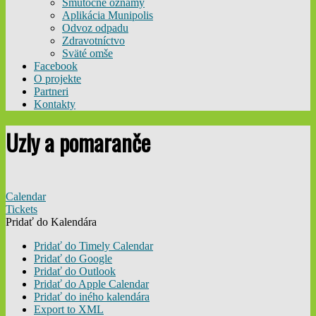
Smútočné oznamy
Aplikácia Munipolis
Odvoz odpadu
Zdravotníctvo
Sväté omše
Facebook
O projekte
Partneri
Kontakty
Uzly a pomaranče
Calendar
Tickets
Pridať do Kalendára
Pridať do Timely Calendar
Pridať do Google
Pridať do Outlook
Pridať do Apple Calendar
Pridať do iného kalendára
Export to XML