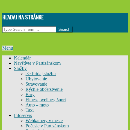
Skip
HĽADAJ NA STRÁNKE
to
content
Search
Primary
Menu
Navigation
Kalendár
Menu
Navštívte v Partizánskom
Služby
>> Pridaj službu
Ubytovanie
Stravovanie
Rýchle občerstvenie
Bary
Fitness, wellnes, šport
Auto – moto
Taxi
Infoservis
Webkamery v meste
Počasie v Partizánskom