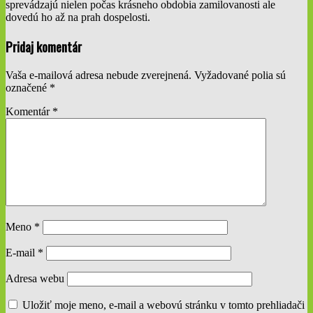
sprevádzajú nielen počas krásneho obdobia zamilovanosti ale
dovedú ho až na prah dospelosti.
2019-
Pridaj komentár
05-
19
Vaša e-mailová adresa nebude zverejnená.
Vyžadované polia sú
označené
*
Komentár
*
Meno
*
E-mail
*
Adresa webu
Uložiť moje meno, e-mail a webovú stránku v tomto prehliadači