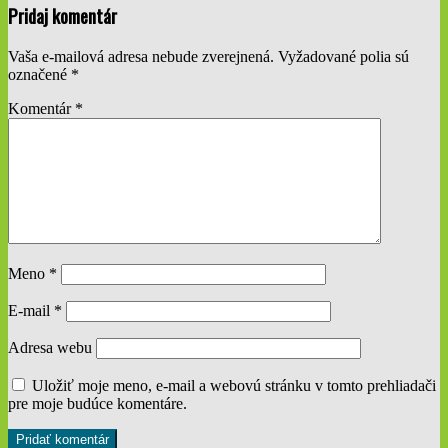
2020-
Pridaj komentár
01-
23
Vaša e-mailová adresa nebude zverejnená.
Vyžadované polia sú
označené
*
Komentár
*
Meno
*
E-mail
*
Adresa webu
Uložiť moje meno, e-mail a webovú stránku v tomto prehliadači
pre moje budúce komentáre.