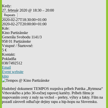
Kedy:
27. február 2020 @ 18:30 – 20:00
Repeats
2020-02-27T18:30:00+01:00
2020-02-27T20:00:00+01:00
Kde:
Kino Partizánske
Generála Svobodu 1141/3
958 01 Partizánske
Vstupné / Štartovné:
5 €
Kontakt:
Pokladňa
038/7492512
Email
Event website
kino
Hudobný dokument TEMPOS rozpráva príbeh Patrika „Rytmusa“
Vrbovského a jeho 30-ročnej rapovej kariéry. Príbeh filmu je
mapovaním cesty z nuly na vrchol – prehry, výhry a fakty. Film na
pozadí zároveň odhaľuje dejiny rapu a hip-hopu na Slovensku.