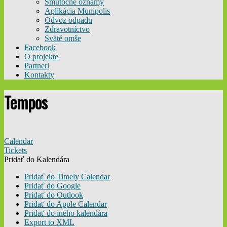
Smútočné oznamy
Aplikácia Munipolis
Odvoz odpadu
Zdravotníctvo
Sväté omše
Facebook
O projekte
Partneri
Kontakty
Tempos
Calendar
Tickets
Pridať do Kalendára
Pridať do Timely Calendar
Pridať do Google
Pridať do Outlook
Pridať do Apple Calendar
Pridať do iného kalendára
Export to XML