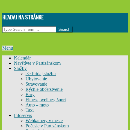
Skip
HĽADAJ NA STRÁNKE
to
content
Search
Primary
Menu
Navigation
Kalendár
Menu
Navštívte v Partizánskom
Služby
>> Pridaj službu
Ubytovanie
Stravovanie
Rýchle občerstvenie
Bary
Fitness, wellnes, šport
Auto – moto
Taxi
Infoservis
Webkamery v meste
Počasie v Partizánskom