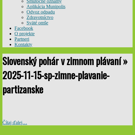
Smútočné oznamy
Aplikácia Munipolis
Odvoz odpadu
Zdravotníctvo
Sväté omše
Facebook
O projekte
Partneri
Kontakty
Slovenský pohár v zimnom plávaní »
2025-11-15-sp-zimne-plavanie-
partizanske
Čítaj ďalej…
2025-