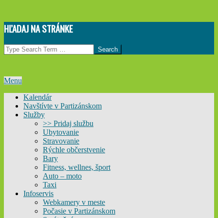
Skip
HĽADAJ NA STRÁNKE
to
content
Search
Primary
Menu
Navigation
Kalendár
Menu
Navštívte v Partizánskom
Služby
>> Pridaj službu
Ubytovanie
Stravovanie
Rýchle občerstvenie
Bary
Fitness, wellnes, šport
Auto – moto
Taxi
Infoservis
Webkamery v meste
Počasie v Partizánskom