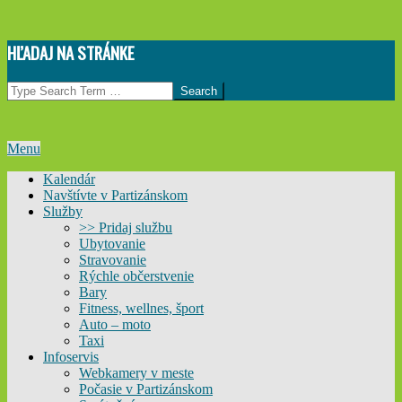
Skip
HĽADAJ NA STRÁNKE
to
content
Search
Primary
Menu
Navigation
Kalendár
Menu
Navštívte v Partizánskom
Služby
>> Pridaj službu
Ubytovanie
Stravovanie
Rýchle občerstvenie
Bary
Fitness, wellnes, šport
Auto – moto
Taxi
Infoservis
Webkamery v meste
Počasie v Partizánskom