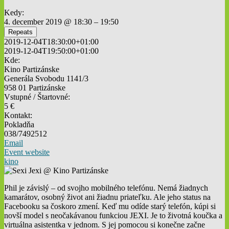
Kedy:
4. december 2019 @ 18:30 – 19:50
Repeats
2019-12-04T18:30:00+01:00
2019-12-04T19:50:00+01:00
Kde:
Kino Partizánske
Generála Svobodu 1141/3
958 01 Partizánske
Vstupné / Štartovné:
5 €
Kontakt:
Pokladňa
038/7492512
Email
Event website
kino
Phil je závislý – od svojho mobilného telefónu. Nemá žiadnych
kamarátov, osobný život ani žiadnu priateľku. Ale jeho status na
Facebooku sa čoskoro zmení. Keď mu odíde starý telefón, kúpi si
novší model s neočakávanou funkciou JEXI. Je to životná koučka a
virtuálna asistentka v jednom. S jej pomocou si konečne začne