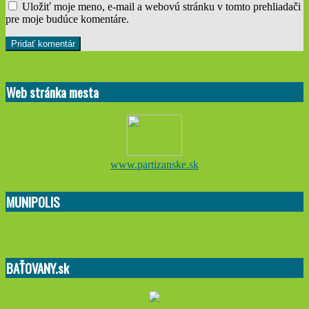
Uložiť moje meno, e-mail a webovú stránku v tomto prehliadači
pre moje budúce komentáre.
Web stránka mesta
www.partizanske.sk
MUNIPOLIS
BAŤOVANY.sk