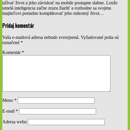
užívať život a jeho závislosť na mobile postupne slabne. Lenže
umelá inteligencia začne zrazu žiarliť a rozhodne sa svojmu
majiteľovi poriadne komplikovať jeho milostný život…
2019-
Pridaj komentár
11-
19
Vaša e-mailová adresa nebude zverejnená.
Vyžadované polia sú
označené
*
Komentár
*
Meno
*
E-mail
*
Adresa webu