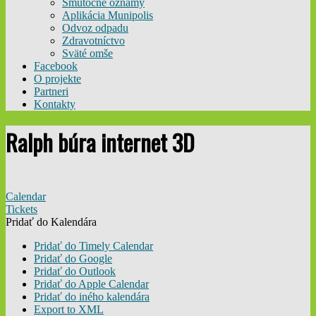
Smútočné oznamy
Aplikácia Munipolis
Odvoz odpadu
Zdravotníctvo
Sväté omše
Facebook
O projekte
Partneri
Kontakty
Ralph búra internet 3D
Calendar
Tickets
Pridať do Kalendára
Pridať do Timely Calendar
Pridať do Google
Pridať do Outlook
Pridať do Apple Calendar
Pridať do iného kalendára
Export to XML