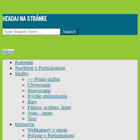
Skip
HĽADAJ NA STRÁNKE
to
content
Search
Primary
Menu
Navigation
Kalendár
Menu
Navštívte v Partizánskom
Služby
>> Pridaj službu
Ubytovanie
Stravovanie
Rýchle občerstvenie
Bary
Fitness, wellnes, šport
Auto – moto
Taxi
Infoservis
Webkamery v meste
Počasie v Partizánskom