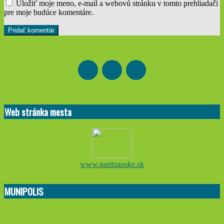
Uložiť moje meno, e-mail a webovú stránku v tomto prehliadači
pre moje budúce komentáre.
Web stránka mesta
www.partizanske.sk
MUNIPOLIS