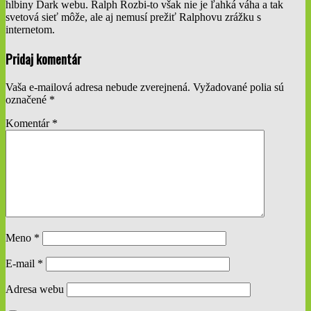
hlbiny Dark webu. Ralph Rozbi-to však nie je ľahká váha a tak
svetová sieť môže, ale aj nemusí prežiť Ralphovu zrážku s
internetom.
2019-
Pridaj komentár
01-
04
Vaša e-mailová adresa nebude zverejnená.
Vyžadované polia sú
označené
*
Komentár
*
Meno
*
E-mail
*
Adresa webu