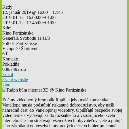
Kedy:
12. január 2019 @ 16:00 – 17:45
2019-01-12T16:00:00+01:00
2019-01-12T17:45:00+01:00
Kde:
Kino Partizánske
Generála Svobodu 1141/3
958 01 Partizánske
Vstupné / Štartovné:
6 €
Kontakt:
Pokladňa
038/7492512
Email
Event website
kino
Známy videoherný hromotĺk Raplh a jeho malá kamarátka
Vanellope musia podstúpiť riskantné dobrodružstvo, aby našli
náhradnú časť do Vanelopinej videohry. Opúšťajú bezpečie svojej
videoherne a vydávajú sa do rozsiahleho a vzrušujúceho sveta
internetu. Cestou stretávajú všemožných obyvateľov siete a putujú
jeho zákutiami od veselých otvorených detských hier po temné