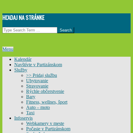
Skip
HĽADAJ NA STRÁNKE
to
content
Search
Primary
Menu
Navigation
Kalendár
Menu
Navštívte v Partizánskom
Služby
>> Pridaj službu
Ubytovanie
Stravovanie
Rýchle občerstvenie
Bary
Fitness, wellnes, šport
Auto – moto
Taxi
Infoservis
Webkamery v meste
Počasie v Partizánskom