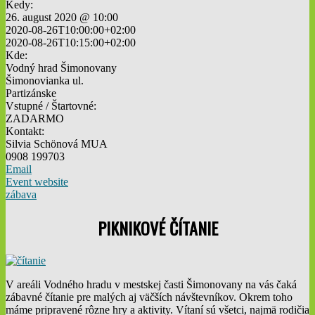
Kedy:
26. august 2020 @ 10:00
2020-08-26T10:00:00+02:00
2020-08-26T10:15:00+02:00
Kde:
Vodný hrad Šimonovany
Šimonovianka ul.
Partizánske
Vstupné / Štartovné:
ZADARMO
Kontakt:
Silvia Schönová MUA
0908 199703
Email
Event website
zábava
PIKNIKOVÉ ČÍTANIE
V areáli Vodného hradu v mestskej časti Šimonovany na vás čaká
zábavné čítanie pre malých aj väčších návštevníkov. Okrem toho
máme pripravené rôzne hry a aktivity. Vítaní sú všetci, najmä rodičia