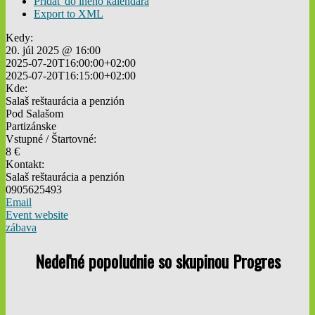
Pridať do iného kalendára
Export to XML
Kedy:
20. júl 2025 @ 16:00
2025-07-20T16:00:00+02:00
2025-07-20T16:15:00+02:00
Kde:
Salaš reštaurácia a penzión
Pod Salašom
Partizánske
Vstupné / Štartovné:
8 €
Kontakt:
Salaš reštaurácia a penzión
0905625493
Email
Event website
zábava
Nedeľné popoludnie so skupinou Progres