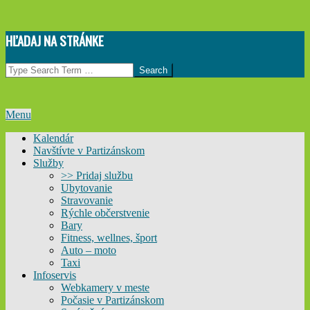
Skip
HĽADAJ NA STRÁNKE
to
content
Search
Primary
Menu
Navigation
Kalendár
Menu
Navštívte v Partizánskom
Služby
>> Pridaj službu
Ubytovanie
Stravovanie
Rýchle občerstvenie
Bary
Fitness, wellnes, šport
Auto – moto
Taxi
Infoservis
Webkamery v meste
Počasie v Partizánskom