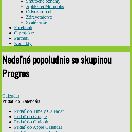
Smútočné oznamy
Aplikácia Munipolis
Odvoz odpadu
Zdravotníctvo
Sväté omše
Facebook
O projekte
Partneri
Kontakty
Nedeľné popoludnie so skupinou
Progres
Calendar
Pridať do Kalendára
Pridať do Timely Calendar
Pridať do Google
Pridať do Outlook
Pridať do Apple Calendar