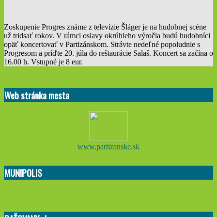
Zoskupenie Progres známe z televízie Šláger je na hudobnej scéne
už tridsať rokov. V rámci oslavy okrúhleho výročia budú hudobníci
opäť koncertovať v Partizánskom. Strávte nedeľné popoludnie s
Progresom a príďte 20. júla do reštaurácie Salaš. Koncert sa začína o
16.00 h. Vstupné je 8 eur.
2025-
07-
Web stránka mesta
17
www.partizanske.sk
MUNIPOLIS