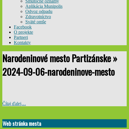
Smútočné oznamy
Aplikácia Munipolis
Odvoz odpadu
Zdravotníctvo
Sväté omše
Facebook
O projekte
Partneri
Kontakty
Narodeninové mesto Partizánske »
2024-09-06-narodeninove-mesto
Čítaj ďalej…
2024-
08-
Web stránka mesta
18