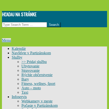
Skip
HĽADAJ NA STRÁNKE
to
content
Search
Primary
Menu
Navigation
Kalendár
Menu
Navštívte v Partizánskom
Služby
>> Pridaj službu
Ubytovanie
Stravovanie
Rýchle občerstvenie
Bary
Fitness, wellnes, šport
Auto – moto
Taxi
Infoservis
Webkamery v meste
Počasie v Partizánskom