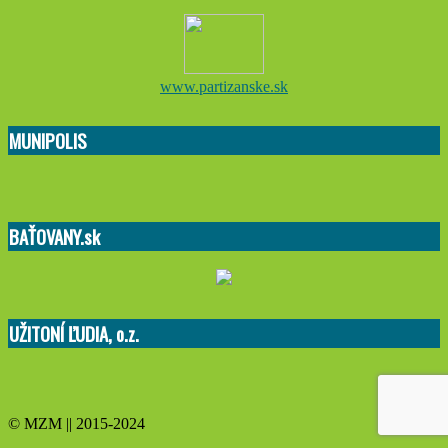
www.partizanske.sk
MUNIPOLIS
BAŤOVANY.sk
UŽITONÍ ĽUDIA, o.z.
© MZM || 2015-2024