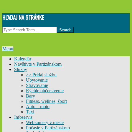
Skip
HĽADAJ NA STRÁNKE
to
content
Search
Primary
Menu
Navigation
Kalendár
Menu
Navštívte v Partizánskom
Služby
>> Pridaj službu
Ubytovanie
Stravovanie
Rýchle občerstvenie
Bary
Fitness, wellnes, šport
Auto – moto
Taxi
Infoservis
Webkamery v meste
Počasie v Partizánskom