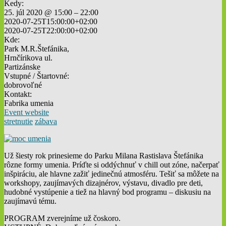
Kedy:
25. júl 2020 @ 15:00 – 22:00
2020-07-25T15:00:00+02:00
2020-07-25T22:00:00+02:00
Kde:
Park M.R.Štefánika,
Hrnčírikova ul.
Partizánske
Vstupné / Štartovné:
dobrovoľné
Kontakt:
Fabrika umenia
Event website
stretnutie
zábava
Už šiesty rok prinesieme do Parku Milana Rastislava Štefánika
rôzne formy umenia. Príďte si oddýchnuť v chill out zóne, načerpať
inšpiráciu, ale hlavne zažiť jedinečnú atmosféru. Tešiť sa môžete na
workshopy, zaujímavých dizajnérov, výstavu, divadlo pre deti,
hudobné vystúpenie a tiež na hlavný bod programu – diskusiu na
zaujímavú tému.
PROGRAM zverejníme už čoskoro.