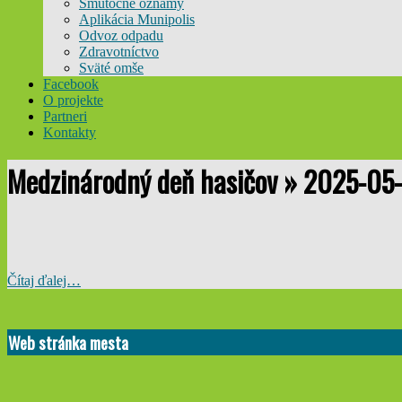
Smútočné oznamy
Aplikácia Munipolis
Odvoz odpadu
Zdravotníctvo
Sväté omše
Facebook
O projekte
Partneri
Kontakty
Medzinárodný deň hasičov »
2025-05-
Čítaj ďalej…
2025-
04-
Web stránka mesta
17