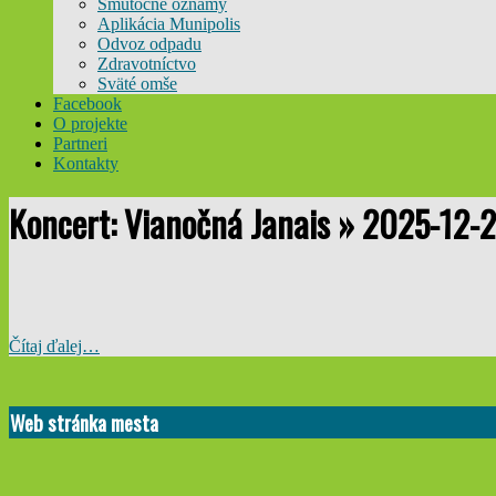
Smútočné oznamy
Aplikácia Munipolis
Odvoz odpadu
Zdravotníctvo
Sväté omše
Facebook
O projekte
Partneri
Kontakty
Koncert: Vianočná Janais »
2025-12-2
Čítaj ďalej…
2025-
11-
Web stránka mesta
05