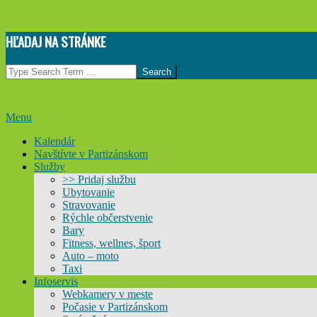
Skip
HĽADAJ NA STRÁNKE
to
content
Search
Primary
Menu
Navigation
Kalendár
Menu
Navštívte v Partizánskom
Služby
>> Pridaj službu
Ubytovanie
Stravovanie
Rýchle občerstvenie
Bary
Fitness, wellnes, šport
Auto – moto
Taxi
Infoservis
Webkamery v meste
Počasie v Partizánskom