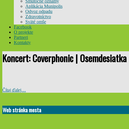
Smútočné oznamy
Aplikácia Munipolis
Odvoz odpadu
Zdravotníctvo
Sväté omše
Facebook
O projekte
Partneri
Kontakty
Koncert: Coverphonic | Osemdesiatka
Čítaj ďalej…
2024-
04-
Web stránka mesta
12