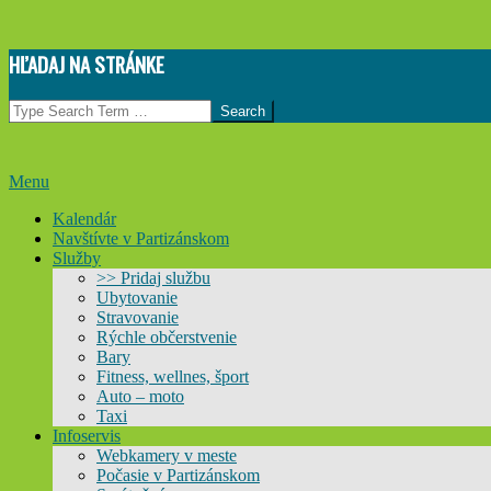
Skip
HĽADAJ NA STRÁNKE
to
content
Search
Primary
Menu
Navigation
Kalendár
Menu
Navštívte v Partizánskom
Služby
>> Pridaj službu
Ubytovanie
Stravovanie
Rýchle občerstvenie
Bary
Fitness, wellnes, šport
Auto – moto
Taxi
Infoservis
Webkamery v meste
Počasie v Partizánskom