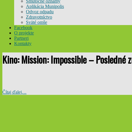
Smútočné oznamy
Aplikácia Munipolis
Odvoz odpadu
Zdravotníctvo
Sväté omše
Facebook
O projekte
Partneri
Kontakty
Kino: Mission: Impossible – Posledné 
Čítaj ďalej…
2025-
04-
28