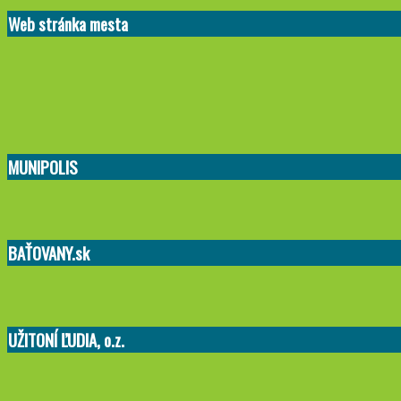
Web stránka mesta
MUNIPOLIS
BAŤOVANY.sk
UŽITONÍ ĽUDIA, o.z.