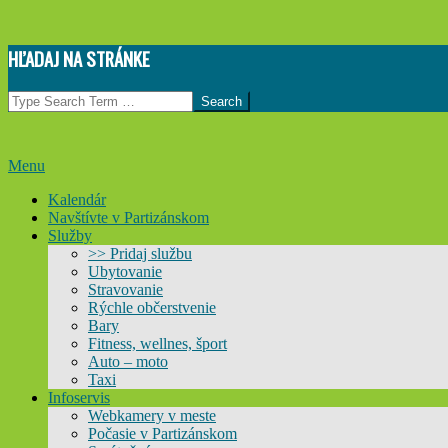
Skip
HĽADAJ NA STRÁNKE
to
content
Search
Primary
Menu
Navigation
Kalendár
Menu
Navštívte v Partizánskom
Služby
>> Pridaj službu
Ubytovanie
Stravovanie
Rýchle občerstvenie
Bary
Fitness, wellnes, šport
Auto – moto
Taxi
Infoservis
Webkamery v meste
Počasie v Partizánskom