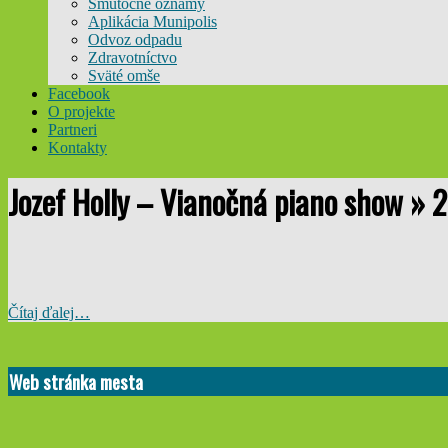
Smútočné oznamy
Aplikácia Munipolis
Odvoz odpadu
Zdravotníctvo
Sväté omše
Facebook
O projekte
Partneri
Kontakty
Jozef Holly – Vianočná piano show »
2
Čítaj ďalej…
2024-
09-
Web stránka mesta
23