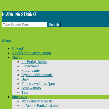
Skip
HĽADAJ NA STRÁNKE
to
content
Search
Primary
Menu
Navigation
Kalendár
Menu
Navštívte v Partizánskom
Služby
>> Pridaj službu
Ubytovanie
Stravovanie
Rýchle občerstvenie
Bary
Fitness, wellnes, šport
Auto – moto
Taxi
Infoservis
Webkamery v meste
Počasie v Partizánskom