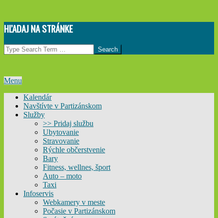
Skip
HĽADAJ NA STRÁNKE
to
content
Search
Primary
Menu
Navigation
Kalendár
Menu
Navštívte v Partizánskom
Služby
>> Pridaj službu
Ubytovanie
Stravovanie
Rýchle občerstvenie
Bary
Fitness, wellnes, šport
Auto – moto
Taxi
Infoservis
Webkamery v meste
Počasie v Partizánskom