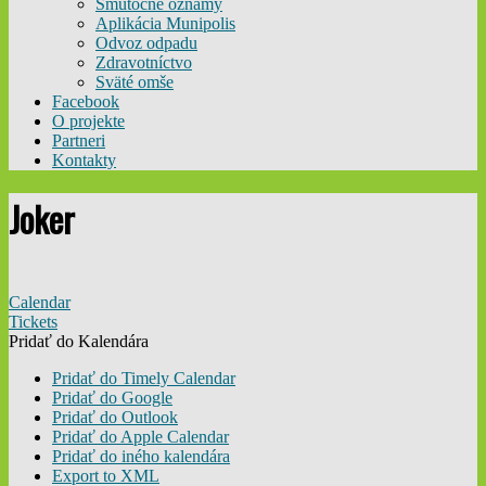
Smútočné oznamy
Aplikácia Munipolis
Odvoz odpadu
Zdravotníctvo
Sväté omše
Facebook
O projekte
Partneri
Kontakty
Joker
Calendar
Tickets
Pridať do Kalendára
Pridať do Timely Calendar
Pridať do Google
Pridať do Outlook
Pridať do Apple Calendar
Pridať do iného kalendára
Export to XML