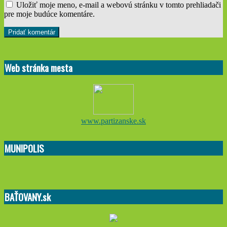
Uložiť moje meno, e-mail a webovú stránku v tomto prehliadači
pre moje budúce komentáre.
Web stránka mesta
www.partizanske.sk
MUNIPOLIS
BAŤOVANY.sk