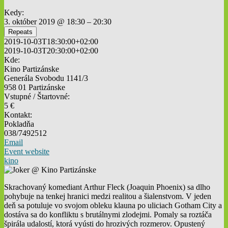
Kedy:
3. október 2019 @ 18:30 – 20:30
Repeats
2019-10-03T18:30:00+02:00
2019-10-03T20:30:00+02:00
Kde:
Kino Partizánske
Generála Svobodu 1141/3
958 01 Partizánske
Vstupné / Štartovné:
5 €
Kontakt:
Pokladňa
038/7492512
Email
Event website
kino
Skrachovaný komediant Arthur Fleck (Joaquin Phoenix) sa dlho
pohybuje na tenkej hranici medzi realitou a šialenstvom. V jeden
deň sa potuluje vo svojom obleku klauna po uliciach Gotham City a
dostáva sa do konfliktu s brutálnymi zlodejmi. Pomaly sa roztáča
špirála udalostí, ktorá vyústi do hrozivých rozmerov. Opustený