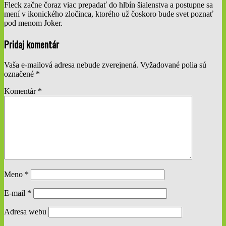
Fleck začne čoraz viac prepadať do hlbín šialenstva a postupne sa
mení v ikonického zločinca, ktorého už čoskoro bude svet poznať
pod menom Joker.
2019-
Pridaj komentár
05-
19
Vaša e-mailová adresa nebude zverejnená.
Vyžadované polia sú
označené
*
Komentár
*
Meno
*
E-mail
*
Adresa webu