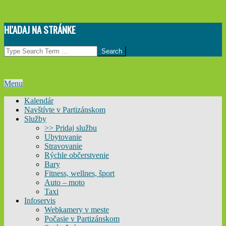
Skip
HĽADAJ NA STRÁNKE
to
content
Search
Primary
Menu
Navigation
Kalendár
Menu
Navštívte v Partizánskom
Služby
>> Pridaj službu
Ubytovanie
Stravovanie
Rýchle občerstvenie
Bary
Fitness, wellnes, šport
Auto – moto
Taxi
Infoservis
Webkamery v meste
Počasie v Partizánskom