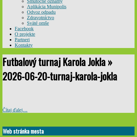
Smútočné oznamy
Aplikácia Munipolis
Odvoz odpadu
Zdravotníctvo
Sväté omše
Facebook
O projekte
Partneri
Kontakty
Futbalový turnaj Karola Jokla »
2026-06-20-turnaj-karola-jokla
Čítaj ďalej…
2026-
06-
Web stránka mesta
16