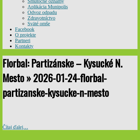
Smútočné oznamy
Aplikácia Munipolis
Odvoz odpadu
Zdravotníctvo
Sväté omše
Facebook
O projekte
Partneri
Kontakty
Florbal: Partizánske – Kysucké N.
Mesto »
2026-01-24-florbal-
partizanske-kysucke-n-mesto
Čítaj ďalej…
2026-