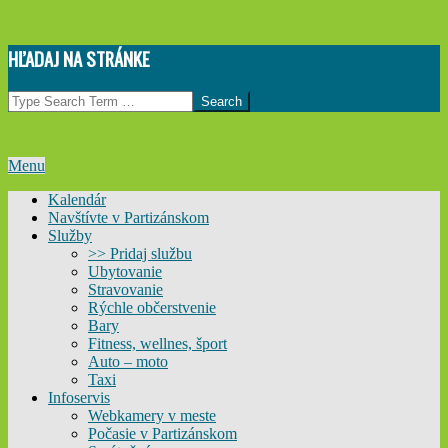
Skip
HĽADAJ NA STRÁNKE
to
content
Search
Primary
Menu
Navigation
Kalendár
Menu
Navštívte v Partizánskom
Služby
>> Pridaj službu
Ubytovanie
Stravovanie
Rýchle občerstvenie
Bary
Fitness, wellnes, šport
Auto – moto
Taxi
Infoservis
Webkamery v meste
Počasie v Partizánskom