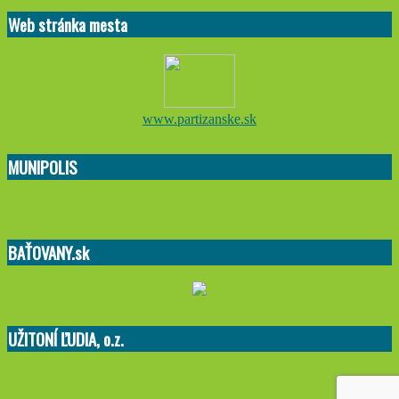
01-
Web stránka mesta
23
www.partizanske.sk
MUNIPOLIS
BAŤOVANY.sk
UŽITONÍ ĽUDIA, o.z.