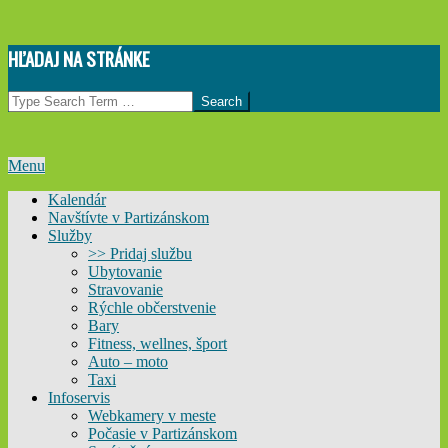
Skip
HĽADAJ NA STRÁNKE
to
content
Search
Primary
Menu
Navigation
Kalendár
Menu
Navštívte v Partizánskom
Služby
>> Pridaj službu
Ubytovanie
Stravovanie
Rýchle občerstvenie
Bary
Fitness, wellnes, šport
Auto – moto
Taxi
Infoservis
Webkamery v meste
Počasie v Partizánskom