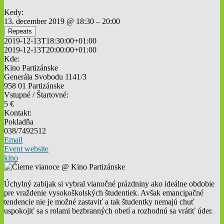
Kedy:
13. december 2019 @ 18:30 – 20:00
Repeats
2019-12-13T18:30:00+01:00
2019-12-13T20:00:00+01:00
Kde:
Kino Partizánske
Generála Svobodu 1141/3
958 01 Partizánske
Vstupné / Štartovné:
5 €
Kontakt:
Pokladňa
038/7492512
Email
Event website
kino
Úchylný zabijak si vybral vianočné prázdniny ako ideálne obdobie
pre vraždenie vysokoškolských študentiek. Avšak emancipačné
tendencie nie je možné zastaviť a tak študentky nemajú chuť
uspokojiť sa s rolami bezbranných obetí a rozhodnú sa vrátiť úder.