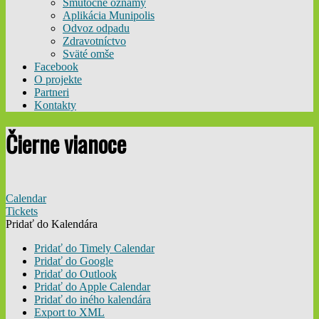
Smútočné oznamy
Aplikácia Munipolis
Odvoz odpadu
Zdravotníctvo
Sväté omše
Facebook
O projekte
Partneri
Kontakty
Čierne vianoce
Calendar
Tickets
Pridať do Kalendára
Pridať do Timely Calendar
Pridať do Google
Pridať do Outlook
Pridať do Apple Calendar
Pridať do iného kalendára
Export to XML