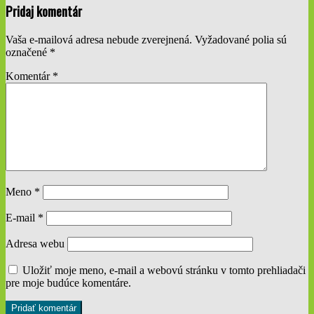
2019-
Pridaj komentár
11-
19
Vaša e-mailová adresa nebude zverejnená.
Vyžadované polia sú
označené
*
Komentár
*
Meno
*
E-mail
*
Adresa webu
Uložiť moje meno, e-mail a webovú stránku v tomto prehliadači
pre moje budúce komentáre.