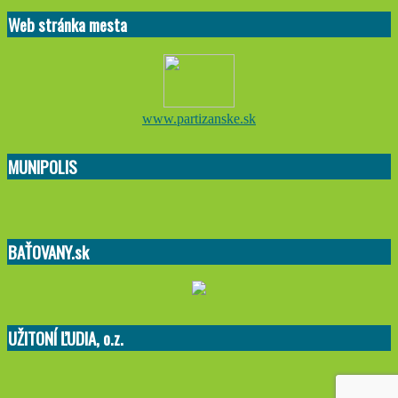
02-
Web stránka mesta
17
www.partizanske.sk
MUNIPOLIS
BAŤOVANY.sk
UŽITONÍ ĽUDIA, o.z.