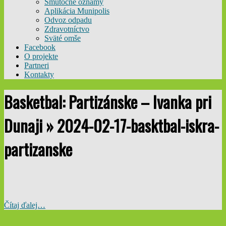
Smútočné oznamy
Aplikácia Munipolis
Odvoz odpadu
Zdravotníctvo
Sväté omše
Facebook
O projekte
Partneri
Kontakty
Basketbal: Partizánske – Ivanka pri
Dunaji »
2024-02-17-basktbal-iskra-
partizanske
Čítaj ďalej…
2024-