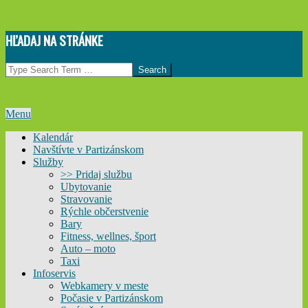
Skip
HĽADAJ NA STRÁNKE
to
content
Search
Primary
Menu
Navigation
Kalendár
Menu
Navštívte v Partizánskom
Služby
>> Pridaj službu
Ubytovanie
Stravovanie
Rýchle občerstvenie
Bary
Fitness, wellnes, šport
Auto – moto
Taxi
Infoservis
Webkamery v meste
Počasie v Partizánskom