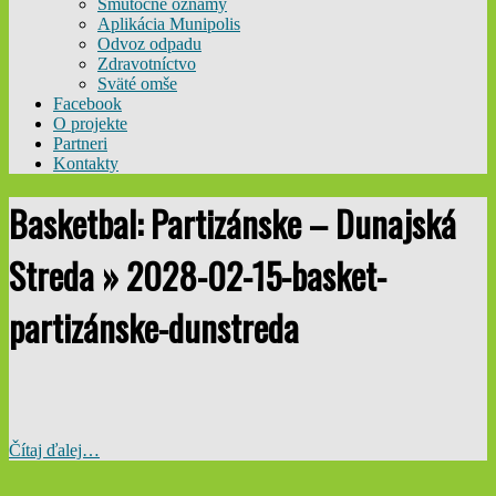
Smútočné oznamy
Aplikácia Munipolis
Odvoz odpadu
Zdravotníctvo
Sväté omše
Facebook
O projekte
Partneri
Kontakty
Basketbal: Partizánske – Dunajská
Streda »
2028-02-15-basket-
partizánske-dunstreda
Čítaj ďalej…
2025-