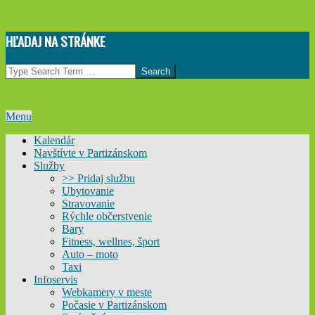
Skip
HĽADAJ NA STRÁNKE
to
content
Search
Primary
Menu
Navigation
Kalendár
Menu
Navštívte v Partizánskom
Služby
>> Pridaj službu
Ubytovanie
Stravovanie
Rýchle občerstvenie
Bary
Fitness, wellnes, šport
Auto – moto
Taxi
Infoservis
Webkamery v meste
Počasie v Partizánskom