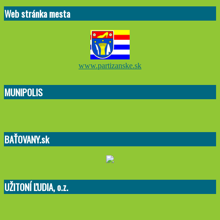
02-
Web stránka mesta
15
www.partizanske.sk
MUNIPOLIS
BAŤOVANY.sk
UŽITONÍ ĽUDIA, o.z.