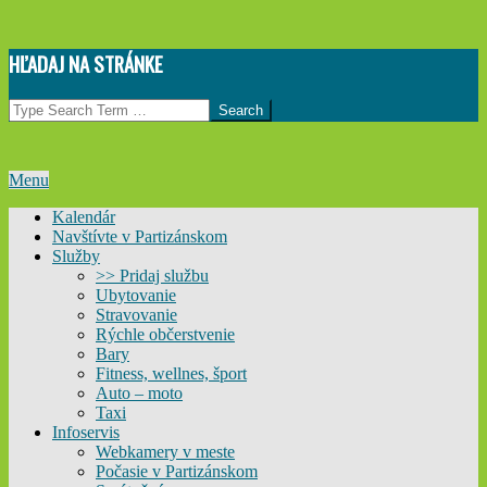
Skip
HĽADAJ NA STRÁNKE
to
content
Search
Primary
Menu
Navigation
Kalendár
Menu
Navštívte v Partizánskom
Služby
>> Pridaj službu
Ubytovanie
Stravovanie
Rýchle občerstvenie
Bary
Fitness, wellnes, šport
Auto – moto
Taxi
Infoservis
Webkamery v meste
Počasie v Partizánskom