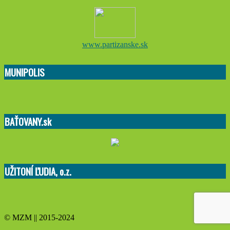
www.partizanske.sk
MUNIPOLIS
BAŤOVANY.sk
UŽITONÍ ĽUDIA, o.z.
© MZM || 2015-2024