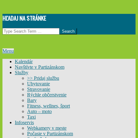
Skip
HĽADAJ NA STRÁNKE
to
content
Search
Primary
Menu
Navigation
Kalendár
Menu
Navštívte v Partizánskom
Služby
>> Pridaj službu
Ubytovanie
Stravovanie
Rýchle občerstvenie
Bary
Fitness, wellnes, šport
Auto – moto
Taxi
Infoservis
Webkamery v meste
Počasie v Partizánskom