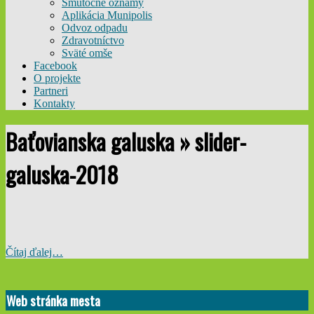
Smútočné oznamy
Aplikácia Munipolis
Odvoz odpadu
Zdravotníctvo
Sväté omše
Facebook
O projekte
Partneri
Kontakty
Baťovianska galuska »
slider-
galuska-2018
Čítaj ďalej…
2018-
04-
Web stránka mesta
04