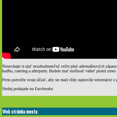
Nenechajte si ujsť nezabudnuteľný večer plný adrenalínových zápaso
hudbu, catering a afterparty. Budete mať možnosť vidieť pestrú zm
Preto potvrďte svoju účasť, aby ste mali vždy najnovšie informácie 
Sleduj podujatie na Facebooku
2019-
11-
Web stránka mesta
24