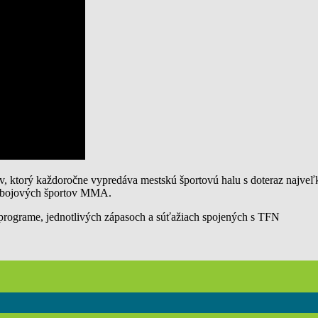
v, ktorý každoročne vypredáva mestskú športovú halu s doteraz najveľ
es bojových športov MMA.
o programe, jednotlivých zápasoch a súťažiach spojených s TFN