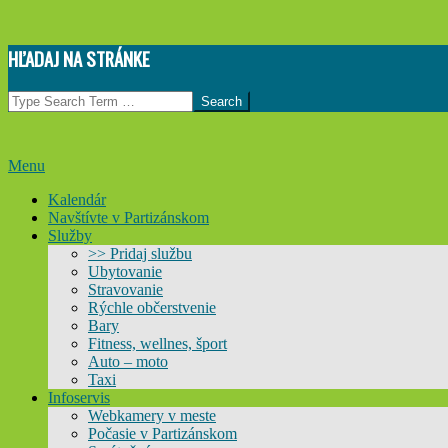
Skip
HĽADAJ NA STRÁNKE
to
content
Search
Primary
Menu
Navigation
Kalendár
Menu
Navštívte v Partizánskom
Služby
>> Pridaj službu
Ubytovanie
Stravovanie
Rýchle občerstvenie
Bary
Fitness, wellnes, šport
Auto – moto
Taxi
Infoservis
Webkamery v meste
Počasie v Partizánskom