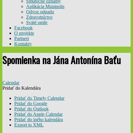
Smútočné oznamy
Aplikácia Munipolis
Odvoz odpadu
Zdravotníctvo
Sväté omše
Facebook
O projekte
Partneri
Kontakty
Spomienka na Jána Antonína Baťu
Calendar
Pridať do Kalendára
Pridať do Timely Calendar
Pridať do Google
Pridať do Outlook
Pridať do Apple Calendar
Pridať do iného kalendára
Export to XML