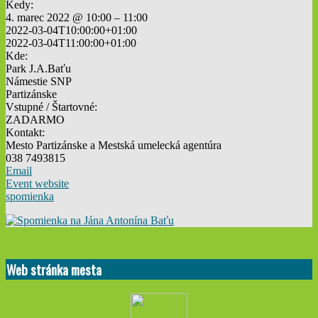
Kedy:
4. marec 2022 @ 10:00 – 11:00
2022-03-04T10:00:00+01:00
2022-03-04T11:00:00+01:00
Kde:
Park J.A.Baťu
Námestie SNP
Partizánske
Vstupné / Štartovné:
ZADARMO
Kontakt:
Mesto Partizánske a Mestská umelecká agentúra
038 7493815
Email
Event website
spomienka
2022-
02-
Web stránka mesta
23