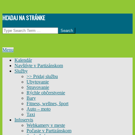
Skip
HĽADAJ NA STRÁNKE
to
content
Search
Primary
Menu
Navigation
Kalendár
Menu
Navštívte v Partizánskom
Služby
>> Pridaj službu
Ubytovanie
Stravovanie
Rýchle občerstvenie
Bary
Fitness, wellnes, šport
Auto – moto
Taxi
Infoservis
Webkamery v meste
Počasie v Partizánskom