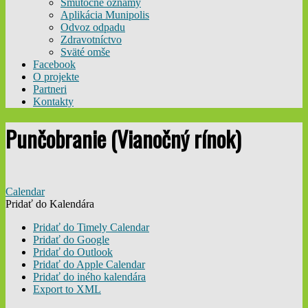
Smútočné oznamy
Aplikácia Munipolis
Odvoz odpadu
Zdravotníctvo
Sväté omše
Facebook
O projekte
Partneri
Kontakty
Punčobranie (Vianočný rínok)
Calendar
Pridať do Kalendára
Pridať do Timely Calendar
Pridať do Google
Pridať do Outlook
Pridať do Apple Calendar
Pridať do iného kalendára
Export to XML