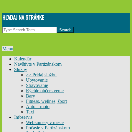
Skip
HĽADAJ NA STRÁNKE
to
content
Search
Primary
Menu
Navigation
Kalendár
Menu
Navštívte v Partizánskom
Služby
>> Pridaj službu
Ubytovanie
Stravovanie
Rýchle občerstvenie
Bary
Fitness, wellnes, šport
Auto – moto
Taxi
Infoservis
Webkamery v meste
Počasie v Partizánskom