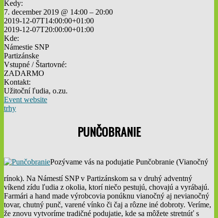
Kedy:
7. december 2019 @ 14:00 – 20:00
2019-12-07T14:00:00+01:00
2019-12-07T20:00:00+01:00
Kde:
Námestie SNP
Partizánske
Vstupné / Štartovné:
ZADARMO
Kontakt:
Užitoční ľudia, o.zu.
Event website
trhy
PUNČOBRANIE
Pozývame vás na podujatie Punčobranie (Vianočný
rínok). Na Námestí SNP v Partizánskom sa v druhý adventný
víkend zídu ľudia z okolia, ktorí niečo pestujú, chovajú a vyrábajú.
Farmári a hand made výrobcovia ponúknu vianočný aj nevianočný
tovar, chutný punč, varené vínko či čaj a rôzne iné dobroty. Veríme,
že znovu vytvoríme tradičné podujatie, kde sa môžete stretnúť s