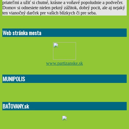
priateľmi a užiť si chutné, krásne a voňavé popoludnie a podvečer.
Domov si odnesiete nielen pekný zážitok, dobrý pocit, ale aj nejaký
ten vianočný darček pre vašich blízkych či pre seba.
2019-
10-
Web stránka mesta
15
www.partizanske.sk
MUNIPOLIS
BAŤOVANY.sk