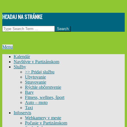
Skip
HĽADAJ NA STRÁNKE
to
content
Search
Primary
Menu
Navigation
Kalendár
Menu
Navštívte v Partizánskom
Služby
>> Pridaj službu
Ubytovanie
Stravovanie
Rýchle občerstvenie
Bary
Fitness, wellnes, šport
Auto – moto
Taxi
Infoservis
Webkamery v meste
Počasie v Partizánskom