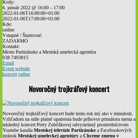
Kedy:
6. január 2022 @ 16:00 – 17:00
2022-01-06T16:00:00+01:00
2022-01-06T17:00:00+01:00
Kde:
online
Vstupné / Štartovné:
ZADARMO
Kontakt:
Mesto Partizánske a Mestská umelecká agentúra
038 7493815
Email
Event website
koncert
online
Novoročný trojkráľový koncert
Novoročný trojkráľový koncert bude tento rok iný ako v minulosti.
Vzhľadom na stále platné opatrenia bude príhovor primátora mesta a
následný koncert Petry Zubčákovej odvysielaný prostredníctvom
Youtube kanála
Mestskej televízie Partizánske
a Facebookových
stránok
Mestskej umeleckej agentúry
a
Chceme zmenu v