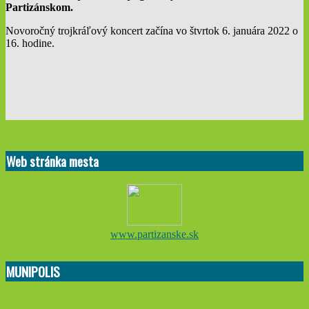
Partizánskom.
Novoročný trojkráľový koncert začína vo štvrtok 6. januára 2022 o
16. hodine.
2022-
01-
Web stránka mesta
04
www.partizanske.sk
MUNIPOLIS