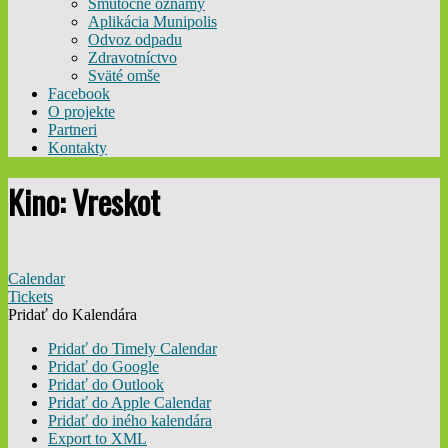
Smútočné oznamy
Aplikácia Munipolis
Odvoz odpadu
Zdravotníctvo
Sväté omše
Facebook
O projekte
Partneri
Kontakty
Kino: Vreskot
Calendar
Tickets
Pridať do Kalendára
Pridať do Timely Calendar
Pridať do Google
Pridať do Outlook
Pridať do Apple Calendar
Pridať do iného kalendára
Export to XML