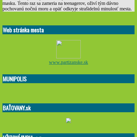
masku. Tento raz sa zameria na teenagerov, oživí tým dávno
pochovanú nočnú moru a opäť odkryje strašidelnú minulosť mesta.
2022-
01-
Web stránka mesta
29
www.partizanske.sk
MUNIPOLIS
BAŤOVANY.sk