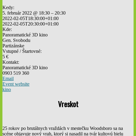
Kedy:
5. február 2022 @ 18:30 – 20:30
2022-02-05T18:30:00+01:00
2022-02-05T20:30:00+01:00
Kde:
Panoramatické 3D kino
Gen. Svobodu
Partizánske
Vstupné / Štartovné:
5 €
Kontakt:
Panoramatické 3D kino
0903 519 360
Email
Event website
kino
Vreskot
25 rokov po brutálnych vraždách v mestečku Woodsboro sa na
scéne objavuje nový vrah, ktorý si nasadil na tvár kultovú bielu