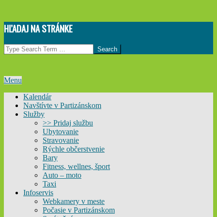
Skip
HĽADAJ NA STRÁNKE
to
content
Search
Primary
Menu
Navigation
Kalendár
Menu
Navštívte v Partizánskom
Služby
>> Pridaj službu
Ubytovanie
Stravovanie
Rýchle občerstvenie
Bary
Fitness, wellnes, šport
Auto – moto
Taxi
Infoservis
Webkamery v meste
Počasie v Partizánskom