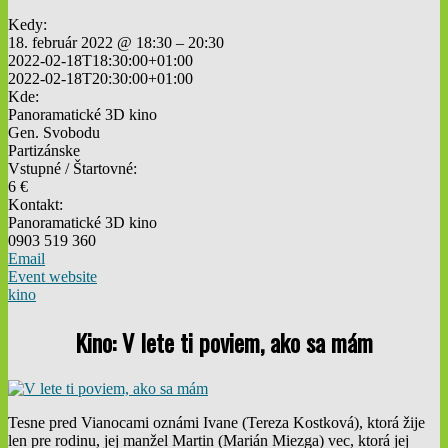
Kedy:
18. február 2022 @ 18:30 – 20:30
2022-02-18T18:30:00+01:00
2022-02-18T20:30:00+01:00
Kde:
Panoramatické 3D kino
Gen. Svobodu
Partizánske
Vstupné / Štartovné:
6 €
Kontakt:
Panoramatické 3D kino
0903 519 360
Email
Event website
kino
Kino: V lete ti poviem, ako sa mám
Tesne pred Vianocami oznámi Ivane (Tereza Kostková), ktorá žije
len pre rodinu, jej manžel Martin (Marián Miezga) vec, ktorá jej