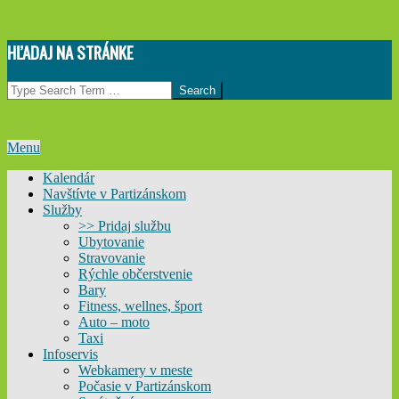
Skip
HĽADAJ NA STRÁNKE
to
content
Search
Primary
Menu
Navigation
Kalendár
Menu
Navštívte v Partizánskom
Služby
>> Pridaj službu
Ubytovanie
Stravovanie
Rýchle občerstvenie
Bary
Fitness, wellnes, šport
Auto – moto
Taxi
Infoservis
Webkamery v meste
Počasie v Partizánskom