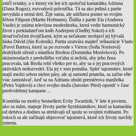
zničí sviatky, a o ktorej vie len ich spoločná kamarátka Adriana
(Dana Rogoz), rozvodová právnička. Tá sa ako jediná z partie
nevydala a nemá deti. Žije sama, ale udržiava pomer so svojim
šéfom Filipom (Martin Hofmann). Ďalšia z partie Ela (Andreea
Vasile) je známa televízna moderátorka, ktorá vedie harmonický
život s prekladateľom kníh Andrejom (Ondřej Sokol) a ich
desaťročnými dvojičkami, kým sa nečakane neobjaví jej bývalá
láska Dávid (Ján Koleník). Partiu uzatvára majiteľ reštaurácie Vlado
(Pavel Bartos), ktorý sa po rozvode s Vierou (Soňa Norisová)
druhýkrát oženil s mladšou Broňou (Dominika Morávková). Po
skúsenostiach z predošlého vzťahu si neželá, aby jeho žena
pracovala, tak Broňa robí všetko pre to, aby sa o jej pracovných
aktivitách nedozvedel. Ela jej v tom pomáha. Spleť tajomstiev, ktoré
majú medzi sebou nielen páry, ale aj samotní priatelia, sa začne ešte
viac zamotávať, keď sa na Adrianu obráti premiérova manželka
(Petra Vajdová) a chce svojho muža (Jaroslav Plesl) opustiť v čase
predvolebnej kampane…
Komédia na motívy bestselleru Evity Twardzik, V lete ti poviem,
ako sa mám, mapuje životy partie štyridsiatnikov, ktorí sa kamarátia
od detstva a dodnes sa stretávajú už spolu so svojimi rodinami. Po
rokoch sa ale začínajú objavovať tajomstvá, ktoré ich životy navždy
zmenia.
2022-