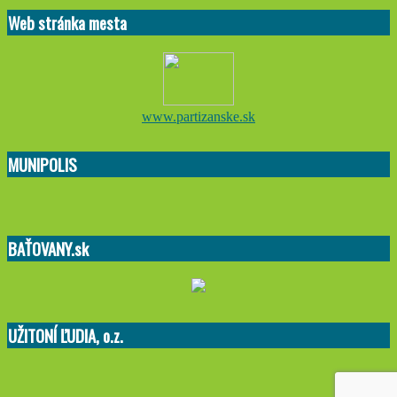
01-
Web stránka mesta
31
www.partizanske.sk
MUNIPOLIS
BAŤOVANY.sk
UŽITONÍ ĽUDIA, o.z.