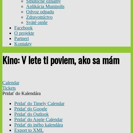
Smútočné oznamy
Aplikácia Munipolis
Odvoz odpadu
Zdravotníctvo
Sväté omše
Facebook
O projekte
Partneri
Kontakty
Kino: V lete ti poviem, ako sa mám
Calendar
Tickets
Pridať do Kalendára
Pridať do Timely Calendar
Pridať do Google
Pridať do Outlook
Pridať do Apple Calendar
Pridať do iného kalendára
Export to XML