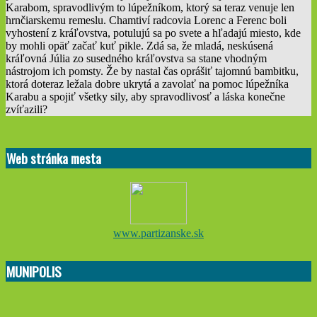
Karabom, spravodlivým to lúpežníkom, ktorý sa teraz venuje len
hrnčiarskemu remeslu. Chamtiví radcovia Lorenc a Ferenc boli
vyhostení z kráľovstva, potulujú sa po svete a hľadajú miesto, kde
by mohli opäť začať kuť pikle. Zdá sa, že mladá, neskúsená
kráľovná Júlia zo susedného kráľovstva sa stane vhodným
nástrojom ich pomsty. Že by nastal čas oprášiť tajomnú bambitku,
ktorá doteraz ležala dobre ukrytá a zavolať na pomoc lúpežníka
Karabu a spojiť všetky sily, aby spravodlivosť a láska konečne
zvíťazili?
2022-
01-
Web stránka mesta
29
www.partizanske.sk
MUNIPOLIS