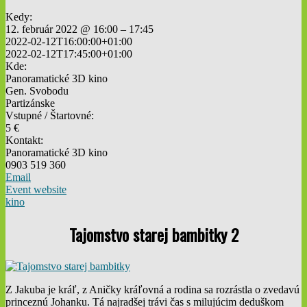
Kedy:
12. február 2022 @ 16:00 – 17:45
2022-02-12T16:00:00+01:00
2022-02-12T17:45:00+01:00
Kde:
Panoramatické 3D kino
Gen. Svobodu
Partizánske
Vstupné / Štartovné:
5 €
Kontakt:
Panoramatické 3D kino
0903 519 360
Email
Event website
kino
Tajomstvo starej bambitky 2
Z Jakuba je kráľ, z Aničky kráľovná a rodina sa rozrástla o zvedavú
princeznú Johanku. Tá najradšej trávi čas s milujúcim deduškom