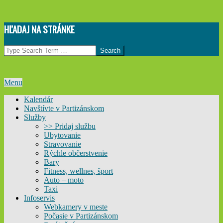
Skip
HĽADAJ NA STRÁNKE
to
content
Search
Primary
Menu
Navigation
Kalendár
Menu
Navštívte v Partizánskom
Služby
>> Pridaj službu
Ubytovanie
Stravovanie
Rýchle občerstvenie
Bary
Fitness, wellnes, šport
Auto – moto
Taxi
Infoservis
Webkamery v meste
Počasie v Partizánskom