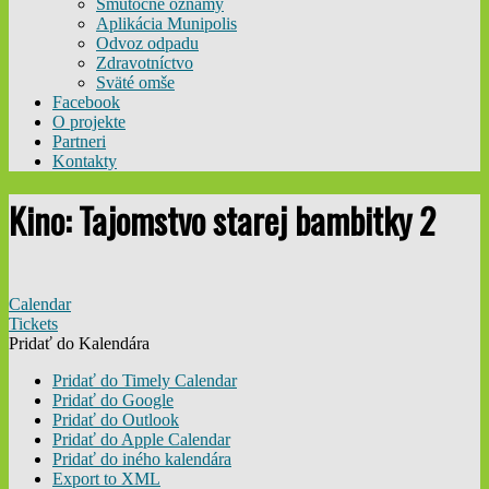
Smútočné oznamy
Aplikácia Munipolis
Odvoz odpadu
Zdravotníctvo
Sväté omše
Facebook
O projekte
Partneri
Kontakty
Kino: Tajomstvo starej bambitky 2
Calendar
Tickets
Pridať do Kalendára
Pridať do Timely Calendar
Pridať do Google
Pridať do Outlook
Pridať do Apple Calendar
Pridať do iného kalendára
Export to XML