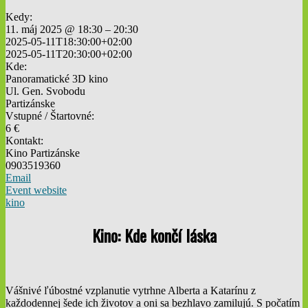
Kedy:
11. máj 2025 @ 18:30 – 20:30
2025-05-11T18:30:00+02:00
2025-05-11T20:30:00+02:00
Kde:
Panoramatické 3D kino
Ul. Gen. Svobodu
Partizánske
Vstupné / Štartovné:
6 €
Kontakt:
Kino Partizánske
0903519360
Email
Event website
kino
Kino: Kde končí láska
Vášnivé ľúbostné vzplanutie vytrhne Alberta a Katarínu z
každodennej šede ich životov a oni sa bezhlavo zamilujú. S počatím