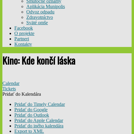
Smútočné oznamy
Aplikácia Munipolis
Odvoz odpadu
Zdravotníctvo
Sväté omše
Facebook
O projekte
Partneri
Kontakty
Kino: Kde končí láska
Calendar
Tickets
Pridať do Kalendára
Pridať do Timely Calendar
Pridať do Google
Pridať do Outlook
Pridať do Apple Calendar
Pridať do iného kalendára
Export to XML