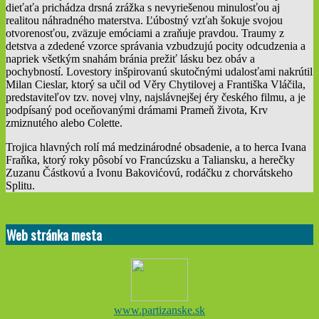
dieťaťa prichádza drsná zrážka s nevyriešenou minulosťou aj
realitou náhradného materstva. Ľúbostný vzťah šokuje svojou
otvorenosťou, zväzuje emóciami a zraňuje pravdou. Traumy z
detstva a zdedené vzorce správania vzbudzujú pocity odcudzenia a
napriek všetkým snahám bránia prežiť lásku bez obáv a
pochybností. Lovestory inšpirovanú skutočnými udalosťami nakrútil
Milan Cieslar, ktorý sa učil od Věry Chytilovej a Františka Vláčila,
predstaviteľov tzv. novej vlny, najslávnejšej éry českého filmu, a je
podpísaný pod oceňovanými drámami Prameň života, Krv
zmiznutého alebo Colette.
Trojica hlavných rolí má medzinárodné obsadenie, a to herca Ivana
Fraňka, ktorý roky pôsobí vo Francúzsku a Taliansku, a herečky
Zuzanu Částkovú a Ivonu Bakovićovú, rodáčku z chorvátskeho
Splitu.
2025-
04-
Web stránka mesta
28
www.partizanske.sk