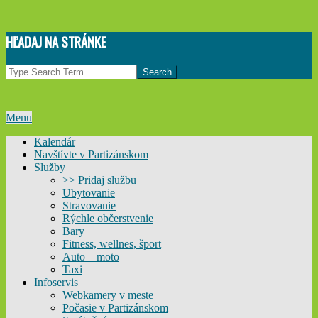
Skip
HĽADAJ NA STRÁNKE
to
content
Search
Primary
Menu
Navigation
Kalendár
Menu
Navštívte v Partizánskom
Služby
>> Pridaj službu
Ubytovanie
Stravovanie
Rýchle občerstvenie
Bary
Fitness, wellnes, šport
Auto – moto
Taxi
Infoservis
Webkamery v meste
Počasie v Partizánskom