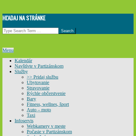
Skip
HĽADAJ NA STRÁNKE
to
content
Search
Primary
Menu
Navigation
Kalendár
Menu
Navštívte v Partizánskom
Služby
>> Pridaj službu
Ubytovanie
Stravovanie
Rýchle občerstvenie
Bary
Fitness, wellnes, šport
Auto – moto
Taxi
Infoservis
Webkamery v meste
Počasie v Partizánskom