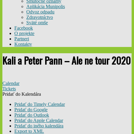
Smútočné oznamy
Aplikácia Munipolis
Odvoz odpadu
Zdravotníctvo
Sväté omše
Facebook
O projekte
Partneri
Kontakty
Kali a Peter Pann – Ale ne tour 2020
Calendar
Tickets
Pridať do Kalendára
Pridať do Timely Calendar
Pridať do Google
Pridať do Outlook
Pridať do Apple Calendar
Pridať do iného kalendára
Export to XML