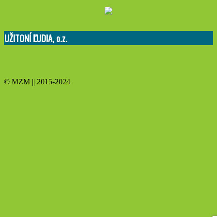
UŽITONÍ ĽUDIA, o.z.
© MZM || 2015-2024