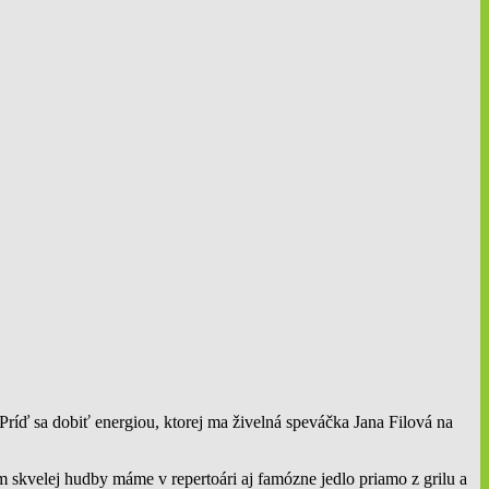
ríď sa dobiť energiou, ktorej ma živelná speváčka Jana Filová na
skvelej hudby máme v repertoári aj famózne jedlo priamo z grilu a