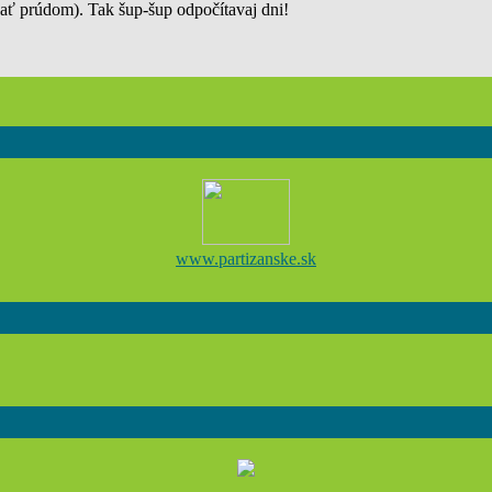
ať prúdom). Tak šup-šup odpočítavaj dni!
www.partizanske.sk