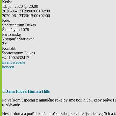
Kedy:
13. jún 2020 @ 20:00
2020-06-13T20:00:00+02:00
2020-06-13T20:15:00+02:00
Kde:
Športcentrum Dukas
Škultétyho 1078
Partizánske
Vstupné / Štartovné:
2 €
Kontakt:
športcentrum Dukas
+421902432417
Event website
koncert
Po veľkom úspechu z minulého roka by sme boli hlúpi, keby práve Hum
rozdávanie.
Neseď doma a poď si k nám trošku zahopkať. Pre tých lenivejších a 