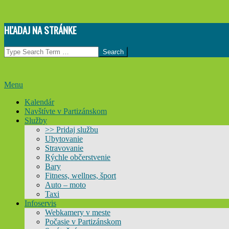
Skip
HĽADAJ NA STRÁNKE
to
content
Search
Primary
Menu
Navigation
Kalendár
Menu
Navštívte v Partizánskom
Služby
>> Pridaj službu
Ubytovanie
Stravovanie
Rýchle občerstvenie
Bary
Fitness, wellnes, šport
Auto – moto
Taxi
Infoservis
Webkamery v meste
Počasie v Partizánskom