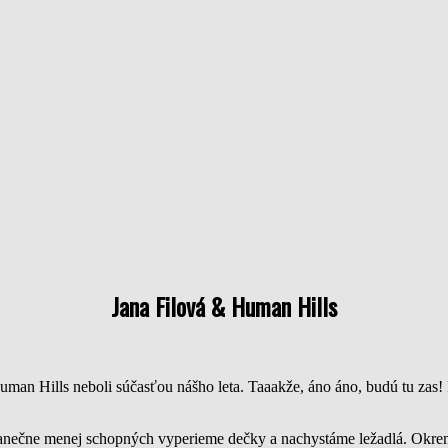
Jana Filová & Human Hills
an Hills neboli súčasťou nášho leta. Taaakže, áno áno, budú tu zas! P
tanečne menej schopných vyperieme dečky a nachystáme ležadlá. Okrem 