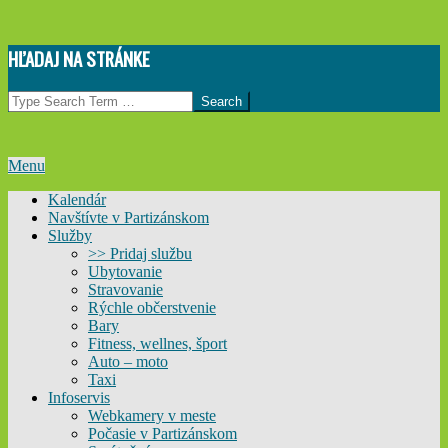
Skip
HĽADAJ NA STRÁNKE
to
content
Search
Primary
Menu
Navigation
Kalendár
Menu
Navštívte v Partizánskom
Služby
>> Pridaj službu
Ubytovanie
Stravovanie
Rýchle občerstvenie
Bary
Fitness, wellnes, šport
Auto – moto
Taxi
Infoservis
Webkamery v meste
Počasie v Partizánskom