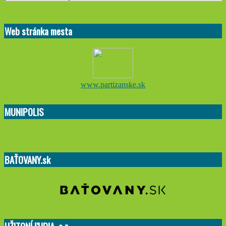
2021-
07-
Web stránka mesta
01
www.partizanske.sk
MUNIPOLIS
BAŤOVANY.sk