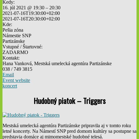
Kedy:
16. júl 2021 @ 19:30 – 20:30
2021-07-16T19:30:00+02:00
2021-07-16T20:30:00+02:00
Kde:
Pešia zóna
Námestie SNP
Partizánske
Vstupné / Štartovné:
ZADARMO
Kontakt:
Hana Vanková, Mestská umelecká agentúra Partizánske
038 / 749 3815
Email
Event website
koncert
Hudobný piatok – Triggers
Mestská umelecká agentúra Partizánske pripravila aj v tomto roku
letné koncerty. Na Námestí SNP pred domom kultúry sa postupne sa
predstavia domáce aj mimomestské hudobné telesá.