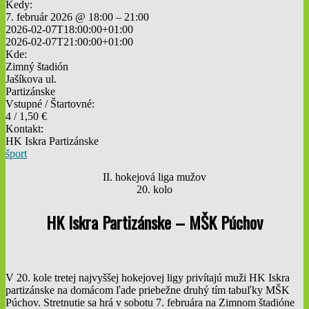
Kedy:
7. február 2026 @ 18:00 – 21:00
2026-02-07T18:00:00+01:00
2026-02-07T21:00:00+01:00
Kde:
Zimný štadión
Jašíkova ul.
Partizánske
Vstupné / Štartovné:
4 / 1,50 €
Kontakt:
HK Iskra Partizánske
šport
II. hokejová liga mužov
20. kolo
HK Iskra Partizánske – MŠK Púchov
V 20. kole tretej najvyššej hokejovej ligy privítajú muži HK Iskra
partizánske na domácom ľade priebežne druhý tím tabuľky MŠK
Púchov. Stretnutie sa hrá v sobotu 7. februára na Zimnom štadióne