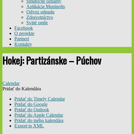
Smútočné oznamy
Aplikácia Munipolis
Odvoz odpadu
Zdravotníctvo
Sväté omše
Facebook
O projekte
Partneri
Kontakty
Hokej: Partizánske – Púchov
Calendar
Pridať do Kalendára
Pridať do Timely Calendar
Pridať do Google
Pridať do Outlook
Pridať do Apple Calendar
Pridať do iného kalendára
Export to XML