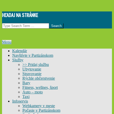
Skip
HĽADAJ NA STRÁNKE
to
content
Search
Primary
Menu
Navigation
Kalendár
Menu
Navštívte v Partizánskom
Služby
>> Pridaj službu
Ubytovanie
Stravovanie
Rýchle občerstvenie
Bary
Fitness, wellnes, šport
Auto – moto
Taxi
Infoservis
Webkamery v meste
Počasie v Partizánskom