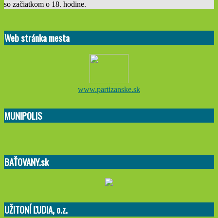
so začiatkom o 18. hodine.
2026-
02-
Web stránka mesta
02
www.partizanske.sk
MUNIPOLIS
BAŤOVANY.sk
UŽITONÍ ĽUDIA, o.z.