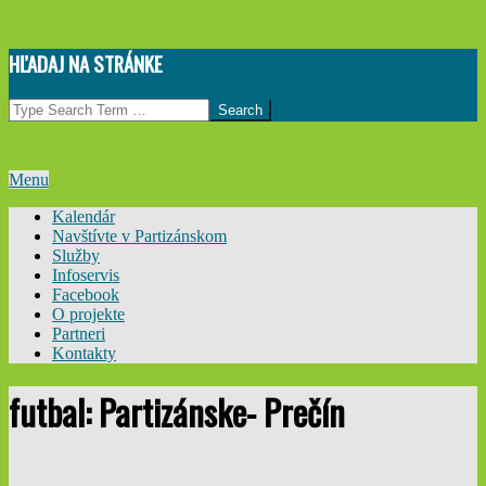
Skip
HĽADAJ NA STRÁNKE
to
content
Search
Primary
Menu
Navigation
Kalendár
Menu
Navštívte v Partizánskom
Služby
Infoservis
Facebook
O projekte
Partneri
Kontakty
futbal: Partizánske- Prečín