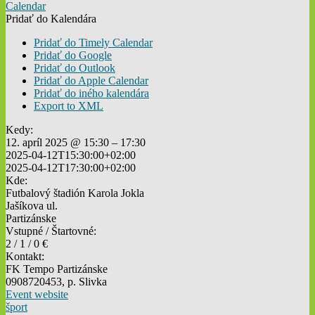
Calendar
Pridať do Kalendára
Pridať do Timely Calendar
Pridať do Google
Pridať do Outlook
Pridať do Apple Calendar
Pridať do iného kalendára
Export to XML
Kedy:
12. apríl 2025 @ 15:30 – 17:30
2025-04-12T15:30:00+02:00
2025-04-12T17:30:00+02:00
Kde:
Futbalový štadión Karola Jokla
Jašíkova ul.
Partizánske
Vstupné / Štartovné:
2 / 1 / 0 €
Kontakt:
FK Tempo Partizánske
0908720453, p. Slivka
Event website
šport