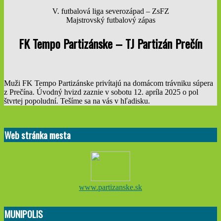
V. futbalová liga severozápad – ZsFZ
Majstrovský futbalový zápas
FK Tempo Partizánske – TJ Partizán Prečín
Muži FK Tempo Partizánske privítajú na domácom trávniku súpera
z Prečína. Úvodný hvizd zaznie v sobotu 12. apríla 2025 o pol
štvrtej popoludní. Tešíme sa na vás v hľadisku.
2025-
04-
Web stránka mesta
17
www.partizanske.sk
MUNIPOLIS