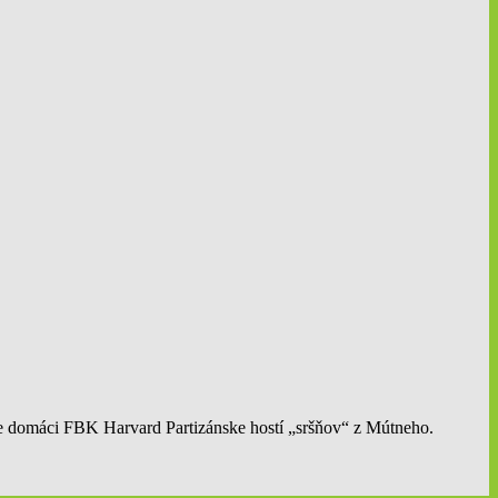
de domáci FBK Harvard Partizánske hostí „sršňov“ z Mútneho.