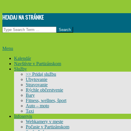
Skip
HĽADAJ NA STRÁNKE
to
content
Search
Primary
Menu
Navigation
Kalendár
Menu
Navštívte v Partizánskom
Služby
>> Pridaj službu
Ubytovanie
Stravovanie
Rýchle občerstvenie
Bary
Fitness, wellnes, šport
Auto – moto
Taxi
Infoservis
Webkamery v meste
Počasie v Partizánskom