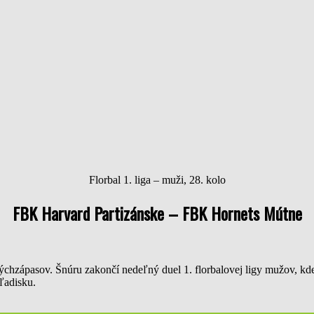
Florbal 1. liga – muži, 28. kolo
FBK Harvard Partizánske – FBK Hornets Mútne
ýchzápasov. Šnúru zakončí nedeľný duel 1. florbalovej ligy mužov, k
hľadisku.