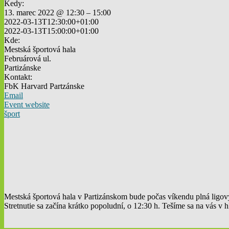
Kedy:
13. marec 2022 @ 12:30 – 15:00
2022-03-13T12:30:00+01:00
2022-03-13T15:00:00+01:00
Kde:
Mestská športová hala
Februárová ul.
Partizánske
Kontakt:
FbK Harvard Partzánske
Email
Event website
šport
Mestská športová hala v Partizánskom bude počas víkendu plná ligov
Stretnutie sa začína krátko popoludní, o 12:30 h. Tešíme sa na vás v 