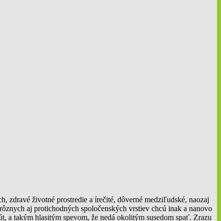
h, zdravé životné prostredie a írečité, dôverné medziľudské, naozaj
 rôznych aj protichodných spoločenských vrstiev chcú inak a nanovo
hút, a takým hlasitým spevom, že nedá okolitým susedom spať. Zrazu