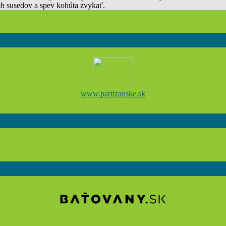
ych susedov a spev kohúta zvykať.
www.partizanske.sk