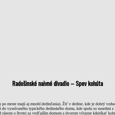
Radošinské naivné divadlo – Spev kohúta
u po meste majú aj mnohí dedinčania). Žiť v dedine, kde je dobrý vzduc
ujú do vysnívaného typického dedinského domu, kde spolu so susedmi z
nad ránom o štvrtej za vedľajším domom a dvorom výrazne kikiríkať ko