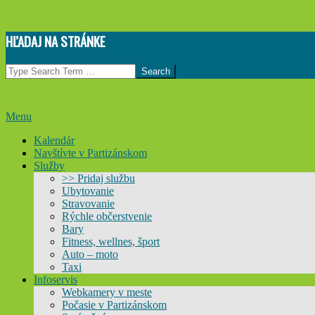
Skip
HĽADAJ NA STRÁNKE
to
content
Search
Primary
Menu
Navigation
Kalendár
Menu
Navštívte v Partizánskom
Služby
>> Pridaj službu
Ubytovanie
Stravovanie
Rýchle občerstvenie
Bary
Fitness, wellnes, šport
Auto – moto
Taxi
Infoservis
Webkamery v meste
Počasie v Partizánskom