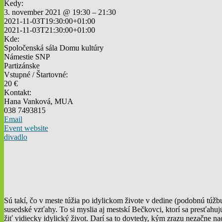
Kedy:
3. november 2021 @ 19:30 – 21:30
2021-11-03T19:30:00+01:00
2021-11-03T21:30:00+01:00
Kde:
Spoločenská sála Domu kultúry
Námestie SNP
Partizánske
Vstupné / Štartovné:
20 €
Kontakt:
Hana Vanková, MUA
038 7493815
Email
Event website
divadlo
Sú takí, čo v meste túžia po idylickom živote v dedine (podobnú túžb
susedské vzťahy. To si myslia aj mestskí Bečkovci, ktorí sa presťah
žiť vidiecky idylický život. Darí sa to dovtedy, kým zrazu nezačne 