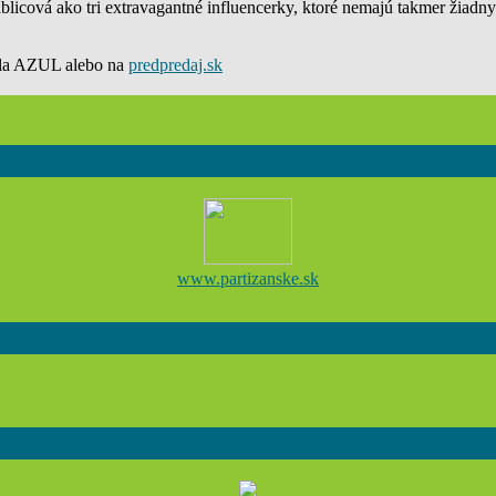
icová ako tri extravagantné influencerky, ktoré nemajú takmer žiadnyc
tela AZUL alebo na
predpredaj.sk
www.partizanske.sk