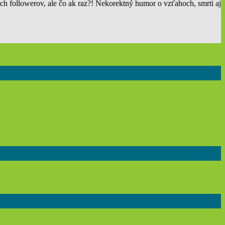
h followerov, ale čo ak raz?! Nekorektný humor o vzťahoch, smrti aj