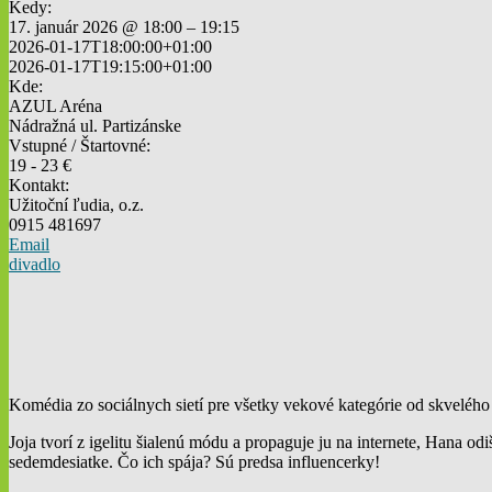
Kedy:
17. január 2026 @ 18:00 – 19:15
2026-01-17T18:00:00+01:00
2026-01-17T19:15:00+01:00
Kde:
AZUL Aréna
Nádražná ul. Partizánske
Vstupné / Štartovné:
19 - 23 €
Kontakt:
Užitoční ľudia, o.z.
0915 481697
Email
divadlo
Komédia zo sociálnych sietí pre všetky vekové kategórie od skvel
Joja tvorí z igelitu šialenú módu a propaguje ju na internete, Hana od
sedemdesiatke. Čo ich spája? Sú predsa influencerky!