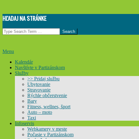
Skip
HĽADAJ NA STRÁNKE
to
content
Search
Primary
Menu
Navigation
Kalendár
Menu
Navštívte v Partizánskom
Služby
>> Pridaj službu
Ubytovanie
Stravovanie
Rýchle občerstvenie
Bary
Fitness, wellnes, šport
Auto – moto
Taxi
Infoservis
Webkamery v meste
Počasie v Partizánskom