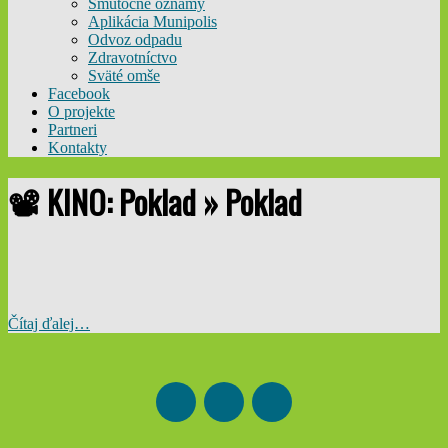
Smútočné oznamy
Aplikácia Munipolis
Odvoz odpadu
Zdravotníctvo
Sväté omše
Facebook
O projekte
Partneri
Kontakty
📽️ KINO: Poklad »
Poklad
Čítaj ďalej…
2024-
10-
30