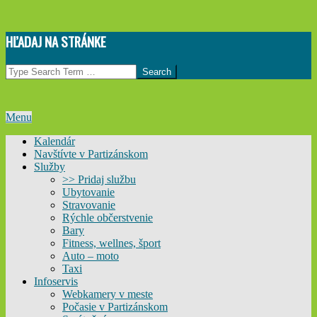
Skip
HĽADAJ NA STRÁNKE
to
content
Search
Primary
Menu
Navigation
Kalendár
Menu
Navštívte v Partizánskom
Služby
>> Pridaj službu
Ubytovanie
Stravovanie
Rýchle občerstvenie
Bary
Fitness, wellnes, šport
Auto – moto
Taxi
Infoservis
Webkamery v meste
Počasie v Partizánskom