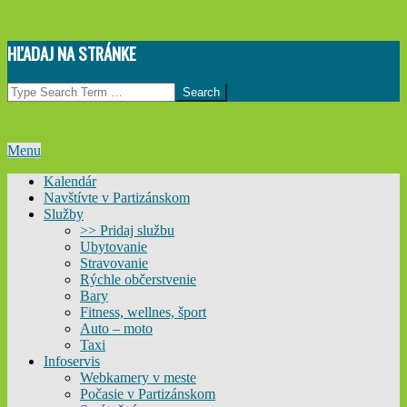
Skip
HĽADAJ NA STRÁNKE
to
content
Search
Primary
Menu
Navigation
Kalendár
Menu
Navštívte v Partizánskom
Služby
>> Pridaj službu
Ubytovanie
Stravovanie
Rýchle občerstvenie
Bary
Fitness, wellnes, šport
Auto – moto
Taxi
Infoservis
Webkamery v meste
Počasie v Partizánskom