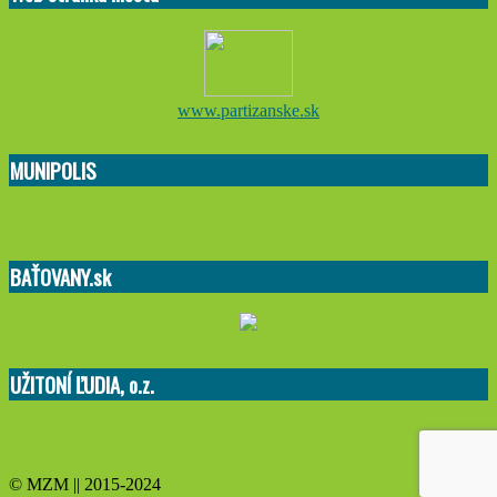
www.partizanske.sk
MUNIPOLIS
BAŤOVANY.sk
UŽITONÍ ĽUDIA, o.z.
© MZM || 2015-2024