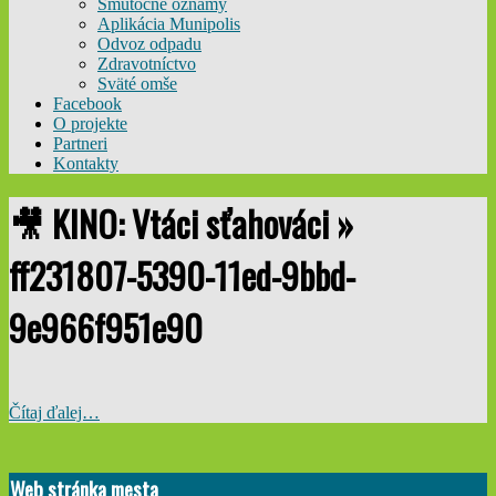
Smútočné oznamy
Aplikácia Munipolis
Odvoz odpadu
Zdravotníctvo
Sväté omše
Facebook
O projekte
Partneri
Kontakty
🎥 KINO: Vtáci sťahováci »
ff231807-5390-11ed-9bbd-
9e966f951e90
Čítaj ďalej…
2022-
11-
Web stránka mesta
02