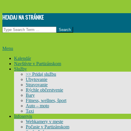
Skip
HĽADAJ NA STRÁNKE
to
content
Search
Primary
Menu
Navigation
Kalendár
Menu
Navštívte v Partizánskom
Služby
>> Pridaj službu
Ubytovanie
Stravovanie
Rýchle občerstvenie
Bary
Fitness, wellnes, šport
Auto – moto
Taxi
Infoservis
Webkamery v meste
Počasie v Partizánskom