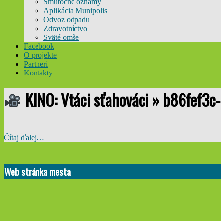
Smútočné oznamy
Aplikácia Munipolis
Odvoz odpadu
Zdravotníctvo
Sväté omše
Facebook
O projekte
Partneri
Kontakty
KINO: Vtáci sťahováci »
b86fef3c
Čítaj ďalej…
2022-
05-
Web stránka mesta
02