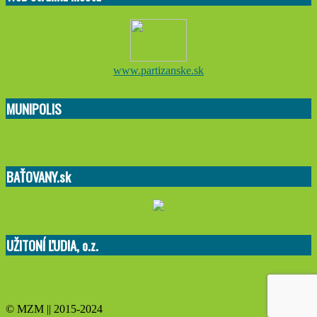
www.partizanske.sk
MUNIPOLIS
BAŤOVANY.sk
UŽITONÍ ĽUDIA, o.z.
© MZM || 2015-2024