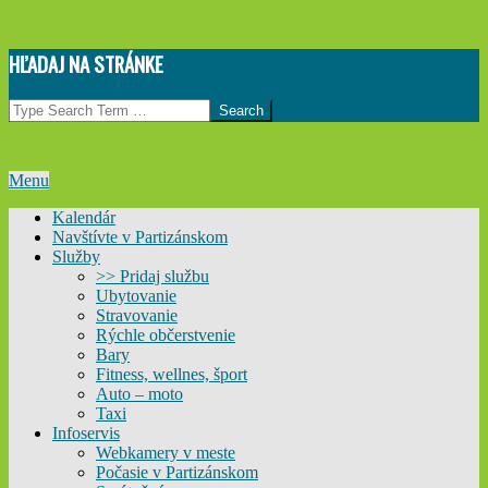
Skip
HĽADAJ NA STRÁNKE
to
content
Search
Primary
Menu
Navigation
Kalendár
Menu
Navštívte v Partizánskom
Služby
>> Pridaj službu
Ubytovanie
Stravovanie
Rýchle občerstvenie
Bary
Fitness, wellnes, šport
Auto – moto
Taxi
Infoservis
Webkamery v meste
Počasie v Partizánskom