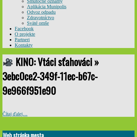
Smútočné oznamy
Aplikácia Munipolis
Odvoz odpadu
Zdravotníctvo
Sväté omše
Facebook
O projekte
Partneri
Kontakty
KINO: Vtáci sťahováci »
3ebc0ce2-349f-11ec-b67c-
9e966f951e90
Čítaj ďalej…
2021-
10-
Web stránka mesta
31