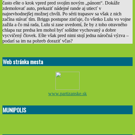
často ešte o krok vpred pred svojím novým „pánom“. Dokáže
zdemolovať auto, prekaziť nádejné rande aj utiecť v
najnevhodnejšej možnej chvíli. Po sérii trapasov sa však z nich
začína stávať tím. Briggs postupne zisťuje, čo všetko Lulu vo vojne
zažila a čo má rada, Lulu si zase uvedomí, že by z toho otravného
chlapa raz predsa len mohol byť solídne vychovaný a dobre
vycvičený človek. Ešte však pred nimi stojí jedna náročná výzva –
podarí sa im na pohreb doraziť včas?
2022-
02-
Web stránka mesta
23
www.partizanske.sk
MUNIPOLIS