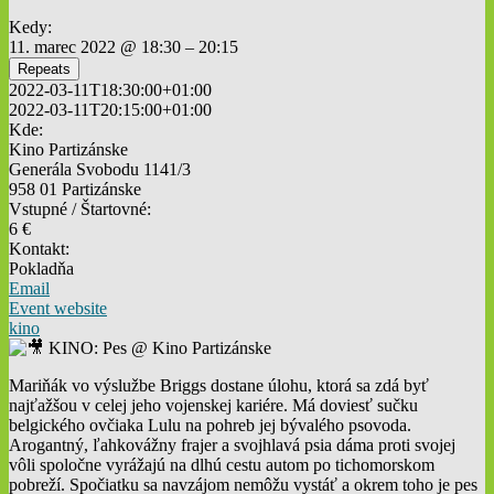
Kedy:
11. marec 2022 @ 18:30 – 20:15
Repeats
2022-03-11T18:30:00+01:00
2022-03-11T20:15:00+01:00
Kde:
Kino Partizánske
Generála Svobodu 1141/3
958 01 Partizánske
Vstupné / Štartovné:
6 €
Kontakt:
Pokladňa
Email
Event website
kino
Mariňák vo výslužbe Briggs dostane úlohu, ktorá sa zdá byť
najťažšou v celej jeho vojenskej kariére. Má doviesť sučku
belgického ovčiaka Lulu na pohreb jej bývalého psovoda.
Arogantný, ľahkovážny frajer a svojhlavá psia dáma proti svojej
vôli spoločne vyrážajú na dlhú cestu autom po tichomorskom
pobreží. Spočiatku sa navzájom nemôžu vystáť a okrem toho je pes