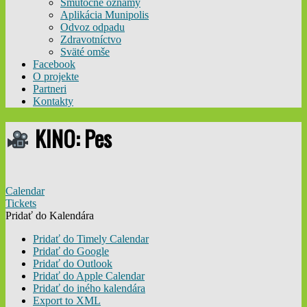
Smútočné oznamy
Aplikácia Munipolis
Odvoz odpadu
Zdravotníctvo
Sväté omše
Facebook
O projekte
Partneri
Kontakty
KINO: Pes
Calendar
Tickets
Pridať do Kalendára
Pridať do Timely Calendar
Pridať do Google
Pridať do Outlook
Pridať do Apple Calendar
Pridať do iného kalendára
Export to XML