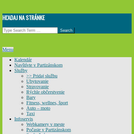
Skip
HĽADAJ NA STRÁNKE
to
content
Search
Primary
Menu
Navigation
Kalendár
Menu
Navštívte v Partizánskom
Služby
>> Pridaj službu
Ubytovanie
Stravovanie
Rýchle občerstvenie
Bary
Fitness, wellnes, šport
Auto – moto
Taxi
Infoservis
Webkamery v meste
Počasie v Partizánskom