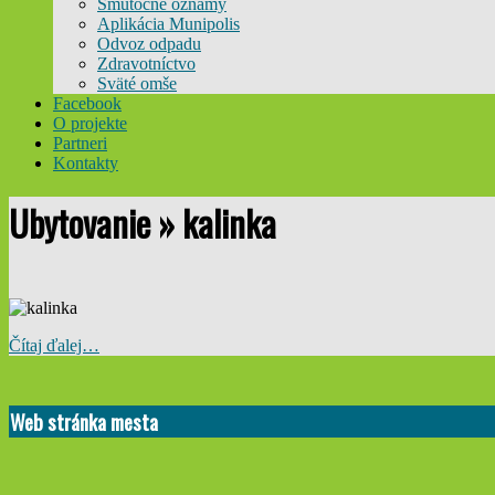
Smútočné oznamy
Aplikácia Munipolis
Odvoz odpadu
Zdravotníctvo
Sväté omše
Facebook
O projekte
Partneri
Kontakty
Ubytovanie »
kalinka
Čítaj ďalej…
2015-
10-
Web stránka mesta
15