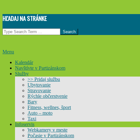
Skip
HĽADAJ NA STRÁNKE
to
content
Search
Primary
Menu
Navigation
Kalendár
Menu
Navštívte v Partizánskom
Služby
>> Pridaj službu
Ubytovanie
Stravovanie
Rýchle občerstvenie
Bary
Fitness, wellnes, šport
Auto – moto
Taxi
Infoservis
Webkamery v meste
Počasie v Partizánskom