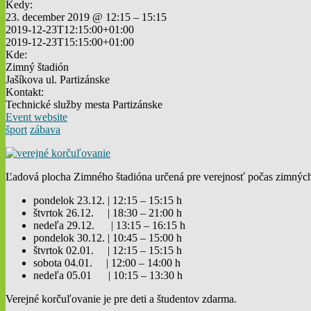
Kedy:
23. december 2019 @ 12:15 – 15:15
2019-12-23T12:15:00+01:00
2019-12-23T15:15:00+01:00
Kde:
Zimný štadión
Jašíkova ul. Partizánske
Kontakt:
Technické služby mesta Partizánske
Event website
šport
zábava
Ľadová plocha Zimného štadióna určená pre verejnosť počas zimných
pondelok 23.12. | 12:15 – 15:15 h
štvrtok 26.12. | 18:30 – 21:00 h
nedeľa 29.12. | 13:15 – 16:15 h
pondelok 30.12. | 10:45 – 15:00 h
štvrtok 02.01. | 12:15 – 15:15 h
sobota 04.01. | 12:00 – 14:00 h
nedeľa 05.01 | 10:15 – 13:30 h
Verejné korčuľovanie je pre deti a študentov zdarma.