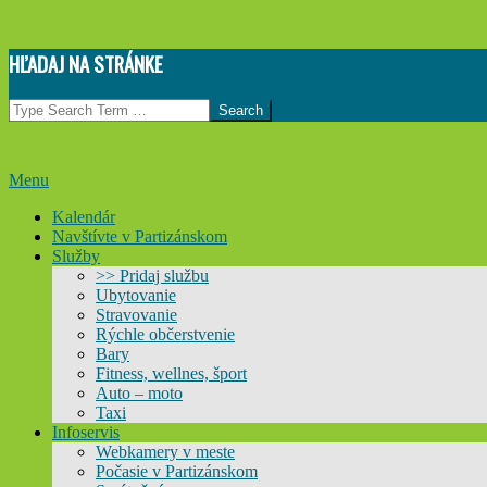
Skip
HĽADAJ NA STRÁNKE
to
content
Search
Primary
Menu
Navigation
Kalendár
Menu
Navštívte v Partizánskom
Služby
>> Pridaj službu
Ubytovanie
Stravovanie
Rýchle občerstvenie
Bary
Fitness, wellnes, šport
Auto – moto
Taxi
Infoservis
Webkamery v meste
Počasie v Partizánskom