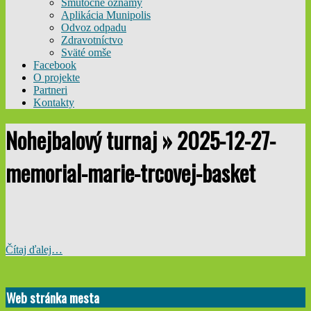
Smútočné oznamy
Aplikácia Munipolis
Odvoz odpadu
Zdravotníctvo
Sväté omše
Facebook
O projekte
Partneri
Kontakty
Nohejbalový turnaj »
2025-12-27-
memorial-marie-trcovej-basket
Čítaj ďalej…
2025-
12-
Web stránka mesta
17