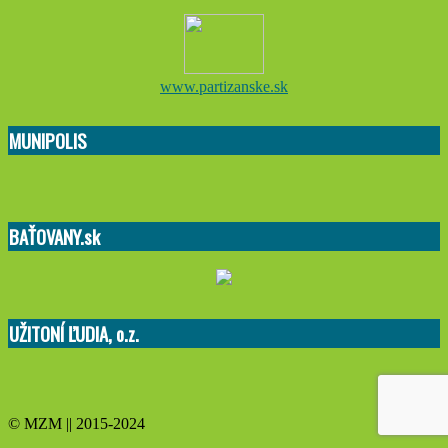
www.partizanske.sk
MUNIPOLIS
BAŤOVANY.sk
UŽITONÍ ĽUDIA, o.z.
© MZM || 2015-2024