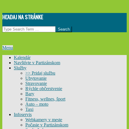
Skip
HĽADAJ NA STRÁNKE
to
content
Search
Primary
Menu
Navigation
Kalendár
Menu
Navštívte v Partizánskom
Služby
>> Pridaj službu
Ubytovanie
Stravovanie
Rýchle občerstvenie
Bary
Fitness, wellnes, šport
Auto – moto
Taxi
Infoservis
Webkamery v meste
Počasie v Partizánskom