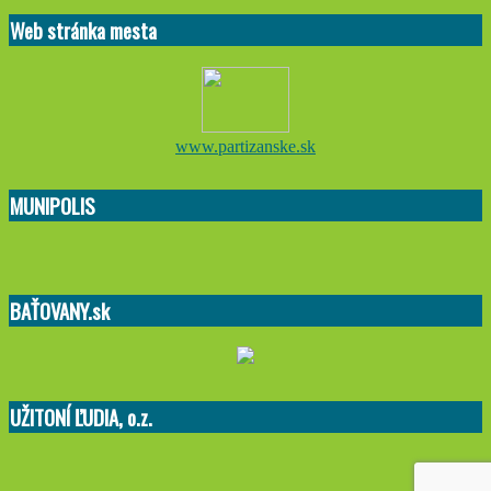
06-
Web stránka mesta
09
www.partizanske.sk
MUNIPOLIS
BAŤOVANY.sk
UŽITONÍ ĽUDIA, o.z.