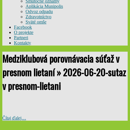
Smútočné oznamy
Aplikácia Munipolis
Odvoz odpadu
Zdravotníctvo
Sväté omše
Facebook
O projekte
Partneri
Kontakty
Medziklubová porovnávacia súťaž v
presnom lietaní »
2026-06-20-sutaz
v presnom-lietani
Čítaj ďalej…
2026-