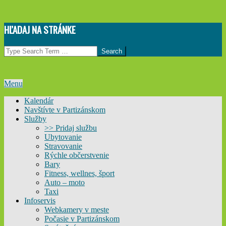
Skip
HĽADAJ NA STRÁNKE
to
content
Search
Primary
Menu
Navigation
Kalendár
Menu
Navštívte v Partizánskom
Služby
>> Pridaj službu
Ubytovanie
Stravovanie
Rýchle občerstvenie
Bary
Fitness, wellnes, šport
Auto – moto
Taxi
Infoservis
Webkamery v meste
Počasie v Partizánskom