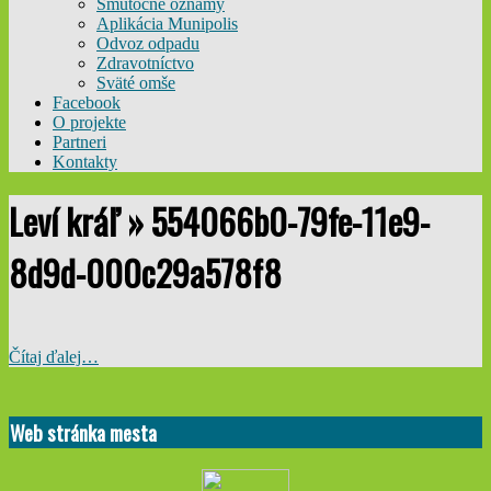
Smútočné oznamy
Aplikácia Munipolis
Odvoz odpadu
Zdravotníctvo
Sväté omše
Facebook
O projekte
Partneri
Kontakty
Leví kráľ »
554066b0-79fe-11e9-
8d9d-000c29a578f8
Čítaj ďalej…
2019-
05-
Web stránka mesta
19