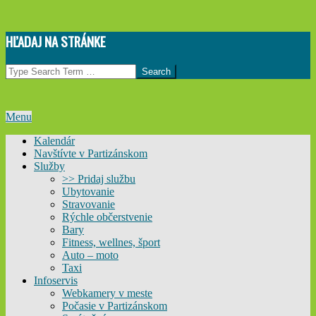
Skip
HĽADAJ NA STRÁNKE
to
content
Search
Primary
Menu
Navigation
Kalendár
Menu
Navštívte v Partizánskom
Služby
>> Pridaj službu
Ubytovanie
Stravovanie
Rýchle občerstvenie
Bary
Fitness, wellnes, šport
Auto – moto
Taxi
Infoservis
Webkamery v meste
Počasie v Partizánskom